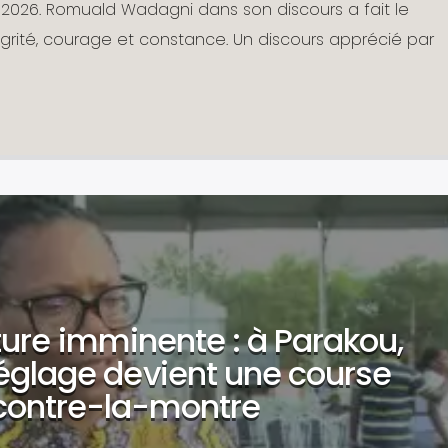
il 2026. Romuald Wadagni dans son discours a fait le
grité, courage et constance. Un discours apprécié par
ture imminente : à Parakou,
églage devient une course
contre-la-montre