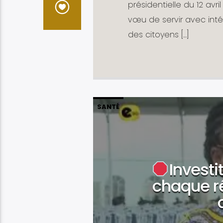
présidentielle du 12 avr
vœu de servir avec inté
des citoyens […]
SANTÉ
Investi
chaque r