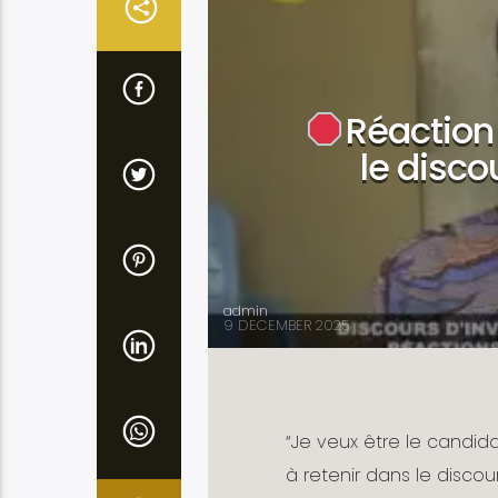
Réaction
le disc
admin
9 DECEMBER 2025
“Je veux être le candidat
à retenir dans le discou