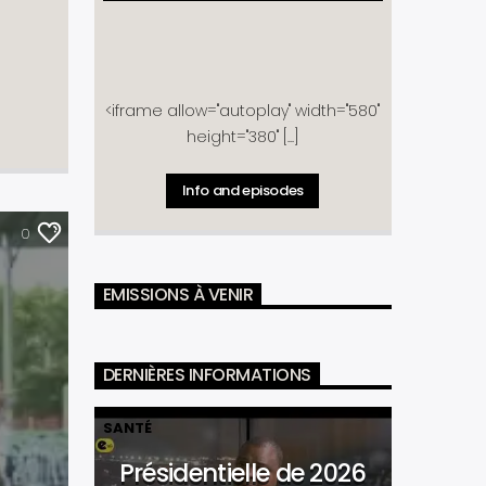
<iframe allow="autoplay" width="580"
height="380" [...]
Info and episodes
0
EMISSIONS À VENIR
DERNIÈRES INFORMATIONS
SANTÉ
Présidentielle de 2026