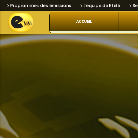
Programmes des émissions
L’équipe de Etélé
Se
ACCUEIL
Skip
Current track
Navigation
Title
Artist