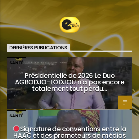
Etele en direct
DERNIÈRES PUBLICATIONS
SANTÉ
Présidentielle de 2026 Le Duo
AGBODJO-LODJOU n’a pas encore
totalement tout perdu…
SANTÉ
Signature de conventions entre la
HAAC et des promoteurs de médias