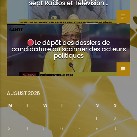
sept Radios et Télévision…
SANTÉ
Le dépôt des dossiers de
candidature au scanner des acteurs
politiques
AUGUST 2026
M
T
W
T
F
S
S
1
2
3
4
5
6
7
8
9