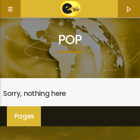
POP
Sorry, nothing here
Pages
Current track
Title
Artist