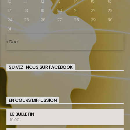
10
11
12
13
14
15
16
17
18
19
20
21
22
23
24
25
26
27
28
29
30
31
« Dec
SUIVEZ-NOUS SUR FACEBOOK
EN COURS DIFFUSSION
LE BULLETIN
10:00