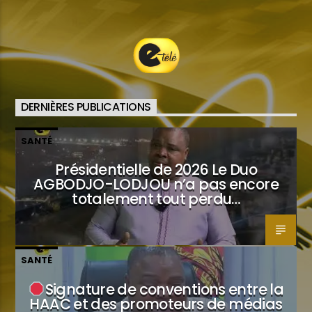
Etele en direct
DERNIÈRES PUBLICATIONS
SANTÉ
Présidentielle de 2026 Le Duo
AGBODJO-LODJOU n’a pas encore
totalement tout perdu…
SANTÉ
Signature de conventions entre la
HAAC et des promoteurs de médias