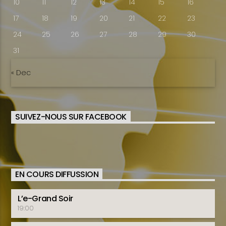
10
11
12
13
14
15
16
17
18
19
20
21
22
23
24
25
26
27
28
29
30
31
« Dec
SUIVEZ-NOUS SUR FACEBOOK
EN COURS DIFFUSSION
L’e-Grand Soir
19:00