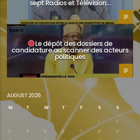
sept Radios et Télévision…
SANTÉ
Le dépôt des dossiers de
candidature au scanner des acteurs
politiques
AUGUST 2026
M
T
W
T
F
S
S
1
2
3
4
5
6
7
8
9