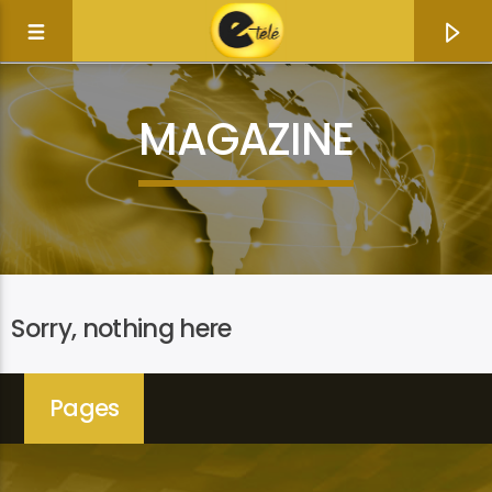
MAGAZINE
Sorry, nothing here
Pages
Current track
Title
Artist