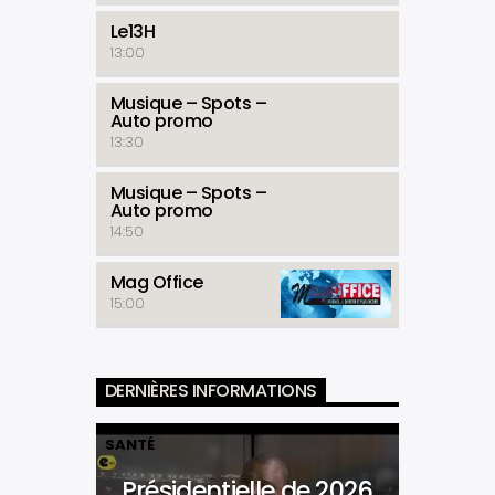
Le13H
13:00
Musique – Spots –
Auto promo
13:30
Musique – Spots –
Auto promo
14:50
Mag Office
15:00
DERNIÈRES INFORMATIONS
SANTÉ
Présidentielle de 2026