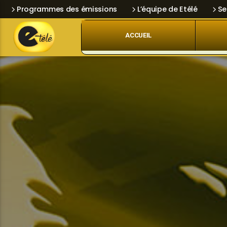
Programmes des émissions
L’équipe de Etélé
Se
ACCUEIL
Skip
Current track
Navigation
Title
Artist