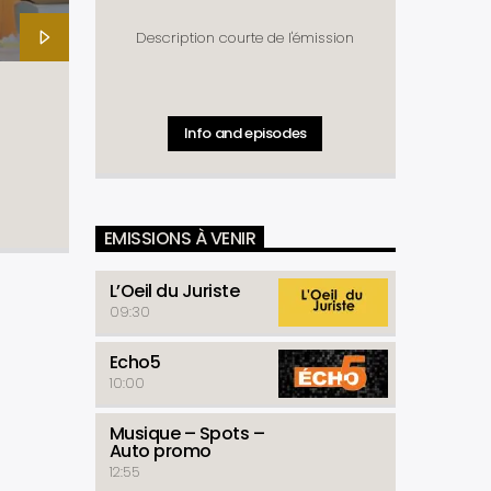
Description courte de l'émission
Info and episodes
EMISSIONS À VENIR
L’Oeil du Juriste
09:30
Echo5
10:00
Musique – Spots –
Auto promo
12:55