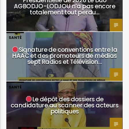
Présidentielle de 2026 Le Duo
AGBODJO-LODJOU n’a pas encore
totalement tout perdu…
SANTÉ
Signature de conventions entre la
HAAC et des promoteurs de médias
sept Radios et Télévision…
SANTÉ
Le dépôt des dossiers de
candidature au scanner des acteurs
politiques