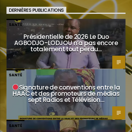
DERNIÈRES PUBLICATIONS
SANTÉ
Présidentielle de 2026 Le Duo
AGBODJO-LODJOU n’a pas encore
totalement tout perdu…
SANTÉ
Signature de conventions entre la
HAAC et des promoteurs de médias
sept Radios et Télévision…
SANTÉ