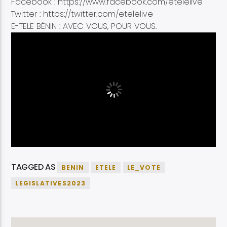
Facebook : https://www.facebook.com/etelelive
Twitter : https://twitter.com/etelelive
E-TELE BÉNIN : AVEC VOUS, POUR VOUS.
TAGGED AS
BENIN
ETELE
LE_VOTE
LEGISLATIVES2023