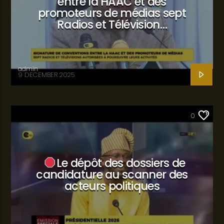
entre la HAAC et des
promoteurs de médias sept
Radios et Télévision…
admin
9 DECEMBER 2025
SANTÉ
0
Le dépôt des dossiers de
candidature au scanner des
acteurs politiques