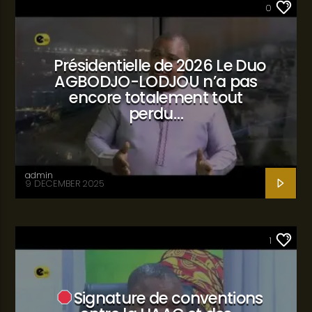
SANTÉ
0
Présidentielle de 2026 Le Duo
AGBODJO-LODJOU n’a pas
encore totalement tout
perdu…
admin
9 DECEMBER 2025
SANTÉ
1
Signature de conventions