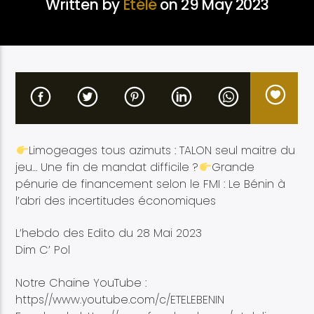
Written by
Etélé
on 29 May 2023
Etele en direct
Limogeages tous azimuts : TALON seul maitre du
jeu… Une fin de mandat difficile ?
Grande
pénurie de financement selon le FMI : Le Bénin à
l’abri des incertitudes économiques
L’hebdo des Edito du 28 Mai 2023
Dim C’ Pol
Notre Chaine YouTube :
https//www.youtube.com/c/ETELEBENIN