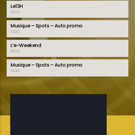
Le13H
13:00
Musique – Spots – Auto promo
13:30
L’e-Weekend
15:00
Musique – Spots – Auto promo
19:40
Copyright 2019-2025 ETELE BENIN Tous droits