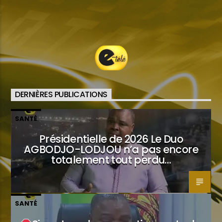
DERNIÈRES PUBLICATIONS
SANTÉ
Présidentielle de 2026 Le Duo
AGBODJO-LODJOU n’a pas encore
totalement tout perdu…
SANTÉ