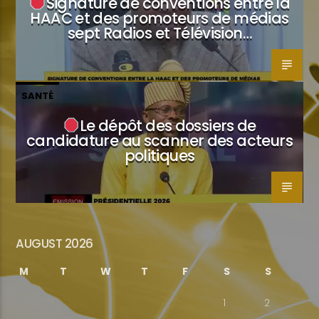
Signature de conventions entre la
HAAC et des promoteurs de médias
sept Radios et Télévision…
SANTÉ
Le dépôt des dossiers de
candidature au scanner des acteurs
politiques
AUGUST 2026
M
T
W
T
F
S
S
1
2