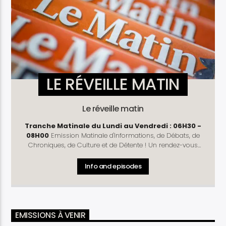
LE RÉVEILLE MATIN
Le réveille matin
Tranche Matinale du Lundi au Vendredi : 06H30 -
08H00
Emission Matinale d'Informations, de Débats, de
Chroniques, de Culture et de Détente ! Un rendez-vous
complet pour vous préparer à mieux débuter la journée !
Rubriques
: Télé D'Hier - Météo - Horoscope - Prénom
Info and episodes
du Jour - Culture Découverte - Journal - La Une du
Matinal - Causerie - Chronique Politique (Lundi et Jeudi) -
Commentaire de la Rédaction -Chronique Economique
(Mardi) - Arrêt sur Info (Lundi , Mercredi et Vendredi) -
Santé ( Mardi et Jeudi )- La Revue du Matinal (Vendredi) -
EMISSIONS À VENIR
Astuce Conso - Détente