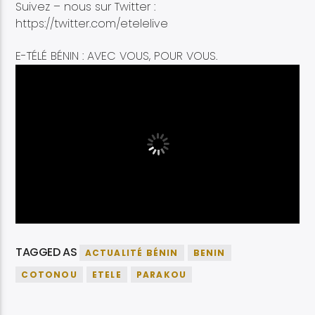
Suivez – nous sur Twitter :
https://twitter.com/etelelive
E-TÉLÉ BÉNIN : AVEC VOUS, POUR VOUS.
TAGGED AS
ACTUALITÉ BÉNIN
BENIN
COTONOU
ETELE
PARAKOU