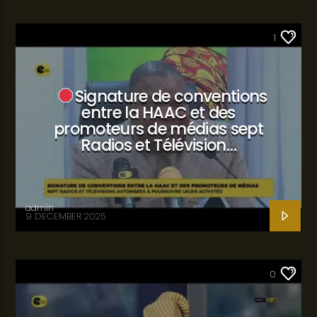
SANTÉ
1
Signature de conventions
entre la HAAC et des
promoteurs de médias sept
Radios et Télévision…
admin
9 DECEMBER 2025
SANTÉ
0