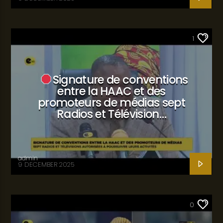
SANTÉ
1
Signature de conventions
entre la HAAC et des
promoteurs de médias sept
Radios et Télévision…
admin
9 DECEMBER 2025
SANTÉ
0