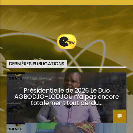
DERNIÈRES PUBLICATIONS
SANTÉ
Présidentielle de 2026 Le Duo
AGBODJO-LODJOU n’a pas encore
totalement tout perdu…
SANTÉ