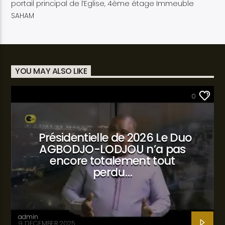
portail principal de l’Eglise, 4ème étage Immeuble
SAHAM
YOU MAY ALSO LIKE
SANTÉ
0
Présidentielle de 2026 Le Duo
AGBODJO-LODJOU n’a pas
encore totalement tout
perdu…
admin
9 DECEMBER 2025