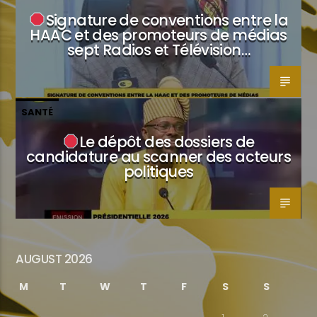
Signature de conventions entre la
HAAC et des promoteurs de médias
sept Radios et Télévision…
SANTÉ
Le dépôt des dossiers de
candidature au scanner des acteurs
politiques
AUGUST 2026
M
T
W
T
F
S
S