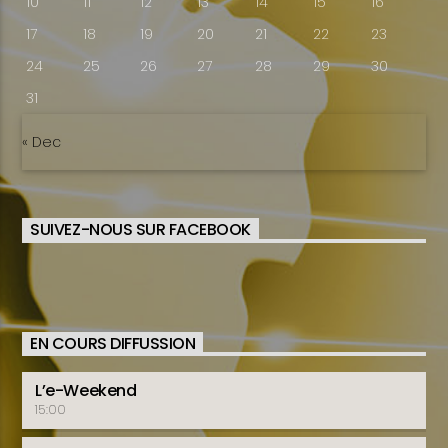
10
11
12
13
14
15
16
17
18
19
20
21
22
23
24
25
26
27
28
29
30
31
« Dec
SUIVEZ-NOUS SUR FACEBOOK
EN COURS DIFFUSSION
L’e-Weekend
15:00