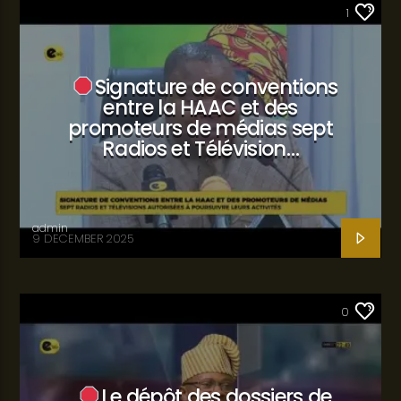
SANTÉ
1
Signature de conventions
entre la HAAC et des
promoteurs de médias sept
Radios et Télévision…
admin
9 DECEMBER 2025
SANTÉ
0
Le dépôt des dossiers de