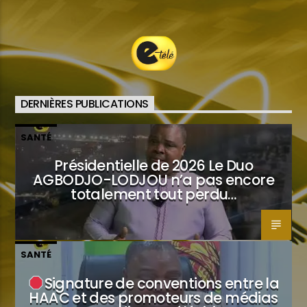
DERNIÈRES PUBLICATIONS
SANTÉ
Présidentielle de 2026 Le Duo
AGBODJO-LODJOU n’a pas encore
totalement tout perdu…
SANTÉ
Signature de conventions entre la
HAAC et des promoteurs de médias