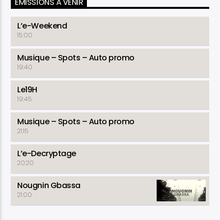
EMISSIONS À VENIR
L’e-Weekend
15:00
Musique – Spots – Auto promo
19:40
Le19H
19:45
Musique – Spots – Auto promo
21:15
L’e-Decryptage
20:20
Nougnin Gbassa
21:00