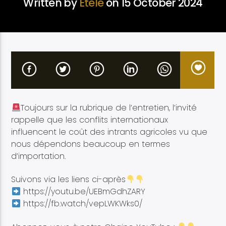
Written by
Etélé
on 15 October 2024
Etele en direct
Toujours sur la rubrique de l’entretien, l’invité
rappelle que les conflits internationaux
influencent le coût des intrants agricoles vu que
nous dépendons beaucoup en termes
d’importation.
Suivons via les liens ci-après
https://youtu.be/UEBmGdhZARY
https://fb.watch/vepLWKWks0/