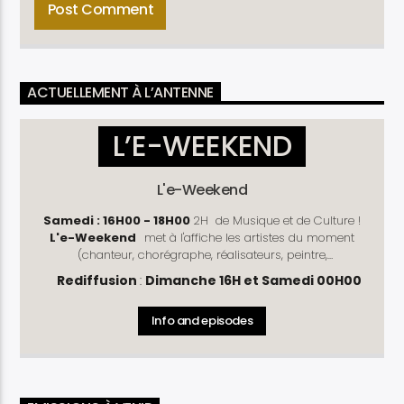
ACTUELLEMENT À L’ANTENNE
L’E-WEEKEND
L'e-Weekend
Samedi : 16H00 - 18H00
2H de Musique et de Culture !
L'e-Weekend
met à l'affiche les artistes du moment
(chanteur, chorégraphe, réalisateurs, peintre,
photographe, cinéaste .....) !
Découvrez les dernières
Rediffusion
:
Dimanche 16H et Samedi 00H00
sorties musicales et les dernières actualités du monde
culturel. Les succès d'antan y ont aussi leur place avec la
Info and episodes
rubrique " le bon vieux Temps ".
Genre
: Divertissement
Fréquence
: Hebdomadaire
Durée
: 02H00