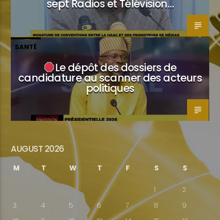
sept Radios et Télévision…
SANTÉ
Le dépôt des dossiers de
candidature au scanner des acteurs
politiques
AUGUST 2026
M
T
W
T
F
S
S
1
2
3
4
5
6
7
8
9