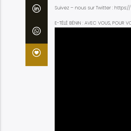
Suivez – nous sur Twitter : https:/
E-TÉLÉ BÉNIN : AVEC VOUS, POUR V