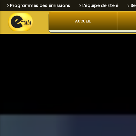
Programmes des émissions
L’équipe de Etélé
Se
ACCUEIL
Skip
Current track
Navigation
Title
Artist