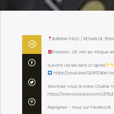
BURKINA-FASO / REGAIN DE TEN
Émission : 26′ min en Afrique 
Suivons via les liens ci-après
https://youtu.be/QD8TD3bK-U
Abonnez-vous à notre Chaine Y
https://www.youtube.com/c/ETELE
Rejoignez – nous sur Facebook :