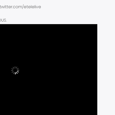
/twitter.com/etelelive
OUS.