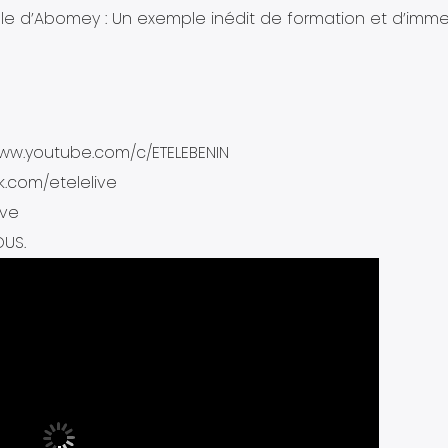
le d’Abomey : Un exemple inédit de formation et d’imme
www.youtube.com/c/ETELEBENIN
.com/etelelive
ive
OUS.