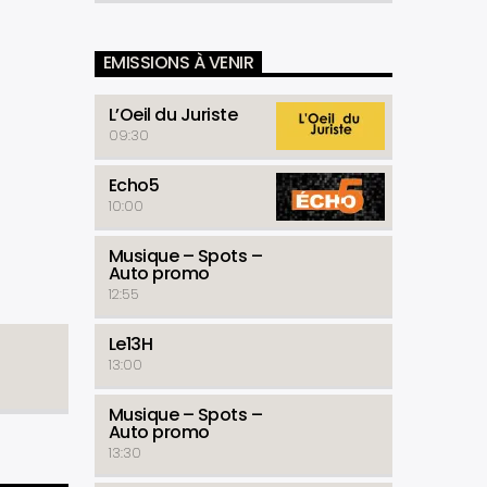
EMISSIONS À VENIR
L’Oeil du Juriste
09:30
Echo5
10:00
Musique – Spots –
Auto promo
12:55
Le13H
13:00
Musique – Spots –
Auto promo
13:30