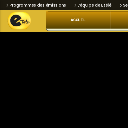
Programmes des émissions
L’équipe de Etélé
Se
ACCUEIL
Skip
Current track
Navigation
Title
Artist