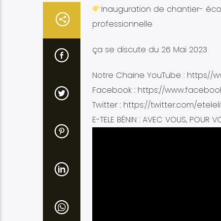
Inauguration de chantier- éco
professionnelle
ça se discute du 26 Mai 2023
Notre Chaine YouTube : https//
Facebook : https://www.facebook
Twitter : https://twitter.com/etelel
E-TELE BÉNIN : AVEC VOUS, POUR V