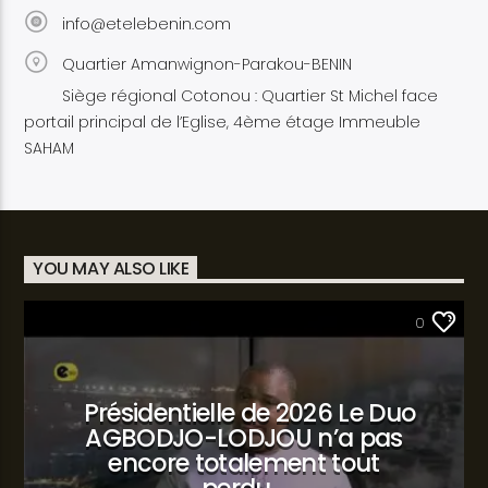
info@etelebenin.com
Quartier Amanwignon-Parakou-BENIN
Siège régional Cotonou : Quartier St Michel face
portail principal de l’Eglise, 4ème étage Immeuble
SAHAM
YOU MAY ALSO LIKE
SANTÉ
0
Présidentielle de 2026 Le Duo
AGBODJO-LODJOU n’a pas
encore totalement tout
perdu…