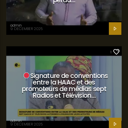
admin
9 DECEMBER 2025
SANTÉ
1
Signature de conventions
entre la HAAC et des
promoteurs de médias sept
Radios et Télévision…
admin
9 DECEMBER 2025