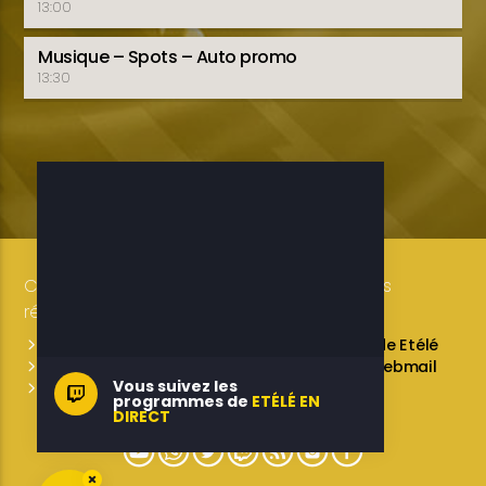
13:00
Musique – Spots – Auto promo
13:30
Copyright 2019-2025 ETELE BENIN Tous droits
réservés / Conception: LUXE CONSULTING
Programmes des émissions
L’équipe de Etélé
Service Commercial
A propos
Webmail
Vous suivez les
Contactez-nous
programmes de
ETÉLÉ EN
DIRECT