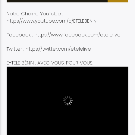
Notre Chaine YouTube :
https//www.youtube.com/c/ETELEBENIN
Facebook : https://www.facebook.com/etelelive
Etele en direct
Twitter : https://twitter.com/etelelive
E-TELE BÉNIN : AVEC VOUS, POUR VOUS.