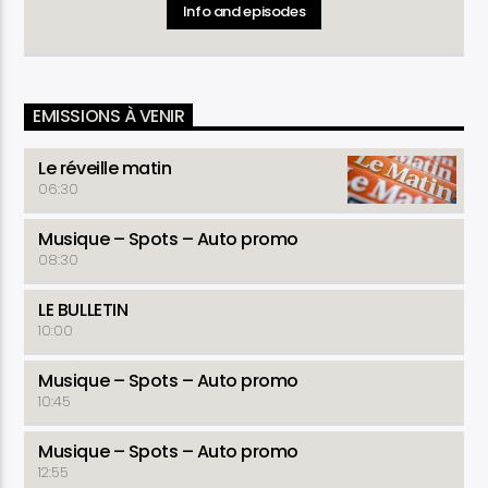
Rubriques
: Télé D'Hier - Météo - Horoscope - Prénom
Info and episodes
du Jour - Culture Découverte - Journal - La Une du
Matinal - Causerie - Chronique Politique (Lundi et Jeudi) -
Commentaire de la Rédaction -Chronique Economique
(Mardi) - Arrêt sur Info (Lundi , Mercredi et Vendredi) -
Santé ( Mardi et Jeudi )- La Revue du Matinal (Vendredi) -
EMISSIONS À VENIR
Astuce Conso - Détente
Le réveille matin
06:30
Musique – Spots – Auto promo
08:30
LE BULLETIN
10:00
Musique – Spots – Auto promo
10:45
Musique – Spots – Auto promo
12:55