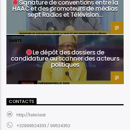
Signature de conventions entre la
HAAC et des promoteurs de médias
sept Radios et Télévision…
SANTÉ
Le dépôt des dossiers de
candidature au scanner des acteurs
politiques
CONTACTS
http://tele.test
+22999524333 / 99524352