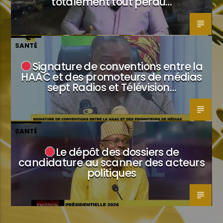
totalement tout perdu…
SANTÉ
Signature de conventions entre la
HAAC et des promoteurs de médias
sept Radios et Télévision…
SANTÉ
Le dépôt des dossiers de
candidature au scanner des acteurs
politiques