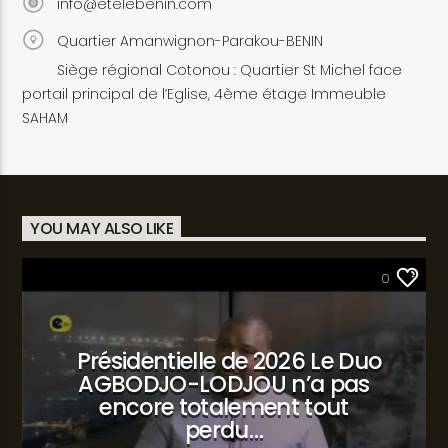
info@etelebenin.com
Quartier Amanwignon-Parakou-BENIN
Siège régional Cotonou : Quartier St Michel face
portail principal de l’Eglise, 4ème étage Immeuble
SAHAM
YOU MAY ALSO LIKE
SANTÉ
0
Présidentielle de 2026 Le Duo
AGBODJO-LODJOU n’a pas
encore totalement tout
perdu…