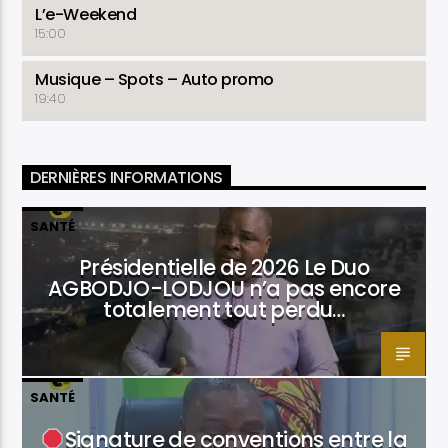
L’e-Weekend
15:00
Musique – Spots – Auto promo
19:40
DERNIÈRES INFORMATIONS
SANTÉ
Présidentielle de 2026 Le Duo
AGBODJO-LODJOU n’a pas encore
totalement tout perdu…
SANTÉ
Signature de conventions entre la