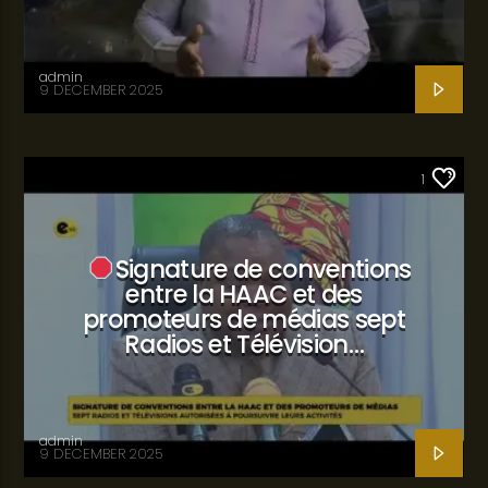
admin
9 DECEMBER 2025
SANTÉ
1
Signature de conventions
entre la HAAC et des
promoteurs de médias sept
Radios et Télévision…
admin
9 DECEMBER 2025