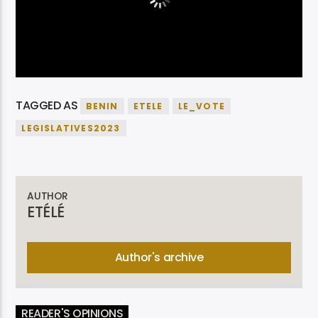
TAGGED AS
BENIN
ETELE
LE_VOTE
LEGISLATIVES2023
AUTHOR
ETÉLÉ
Author's archive
READER'S OPINIONS