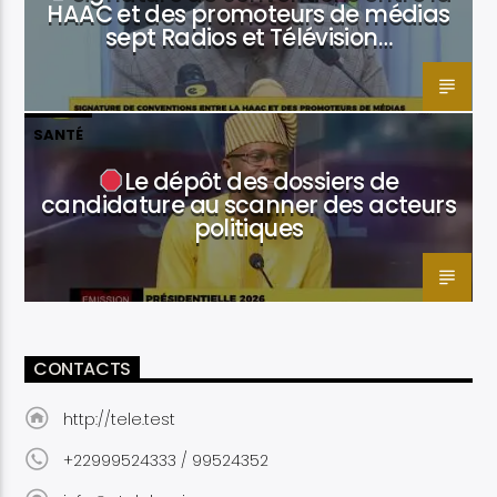
HAAC et des promoteurs de médias
sept Radios et Télévision…
SANTÉ
Le dépôt des dossiers de
candidature au scanner des acteurs
politiques
CONTACTS
http://tele.test
+22999524333 / 99524352