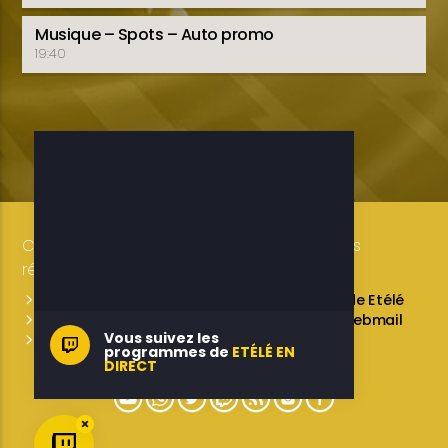
Musique – Spots – Auto promo
19:40
Copyright 2019-2025 ETELE BENIN Tous droits
réservés / Conception: LUXE CONSULTING
Programmes des émissions
L’équipe de Etélé
Service Commercial
A propos
Webmail
Vous suivez les
Contactez-nous
programmes de
ETÉLÉ EN
DIRECT