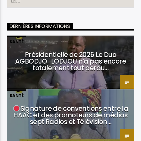
12:00
DERNIÈRES INFORMATIONS
SANTÉ
Présidentielle de 2026 Le Duo
AGBODJO-LODJOU n’a pas encore
totalement tout perdu…
SANTÉ
Signature de conventions entre la
HAAC et des promoteurs de médias
sept Radios et Télévision…