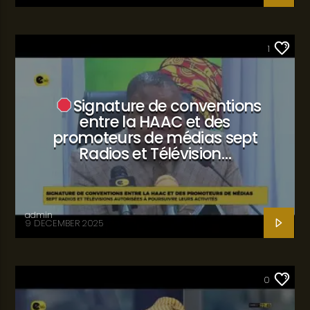
SANTÉ
1
Signature de conventions
entre la HAAC et des
promoteurs de médias sept
Radios et Télévision…
admin
9 DECEMBER 2025
SANTÉ
0