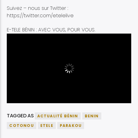
Suivez – nous sur Twitter :
https://twitter.com/etelelive
E-TELE BÉNIN : AVEC VOUS, POUR VOUS.
TAGGED AS
ACTUALITÉ BÉNIN
BENIN
COTONOU
ETELE
PARAKOU