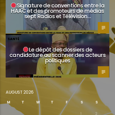
Signature de conventions entre la
HAAC et des promoteurs de médias
sept Radios et Télévision…
SANTÉ
Le dépôt des dossiers de
candidature au scanner des acteurs
politiques
AUGUST 2026
M
T
W
T
F
S
S
1
2