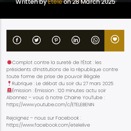
Written by
Etélé
on 28 March 2025
Etele en direct
Complot contre la sureté de l’État : les
présidents d’institutions de la république contre
toute forme de prise de pouvoir illégale
Rubrique : Le débat du soir du 27 mars 2025
Émission : Émission : 120 minutes actu soir
Abonnez – vous à notre Chaine YouTube :
https://www.youtube.com/c/ETELEBENIN
Rejoignez – nous sur Facebook :
https://www.facebook.com/etelelive