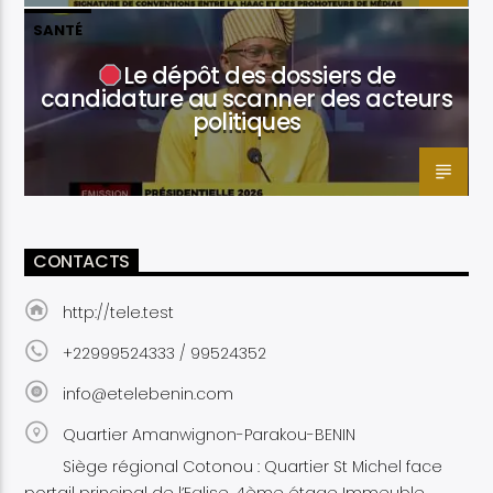
SANTÉ
Le dépôt des dossiers de
candidature au scanner des acteurs
politiques
CONTACTS
http://tele.test
+22999524333 / 99524352
info@etelebenin.com
Quartier Amanwignon-Parakou-BENIN
Siège régional Cotonou : Quartier St Michel face
portail principal de l’Eglise, 4ème étage Immeuble