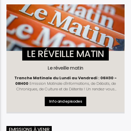
LE RÉVEILLE MATIN
Le réveille matin
Tranche Matinale du Lundi au Vendredi : 06H30 -
08H00
Emission Matinale d'Informations, de Débats, de
Chroniques, de Culture et de Détente ! Un rendez-vous
complet pour vous préparer à mieux débuter la journée !
Rubriques
: Télé D'Hier - Météo - Horoscope - Prénom
Info and episodes
du Jour - Culture Découverte - Journal - La Une du
Matinal - Causerie - Chronique Politique (Lundi et Jeudi) -
Commentaire de la Rédaction -Chronique Economique
(Mardi) - Arrêt sur Info (Lundi , Mercredi et Vendredi) -
Santé ( Mardi et Jeudi )- La Revue du Matinal (Vendredi) -
EMISSIONS À VENIR