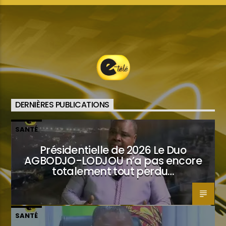
DERNIÈRES PUBLICATIONS
SANTÉ
Présidentielle de 2026 Le Duo
AGBODJO-LODJOU n’a pas encore
totalement tout perdu…
SANTÉ