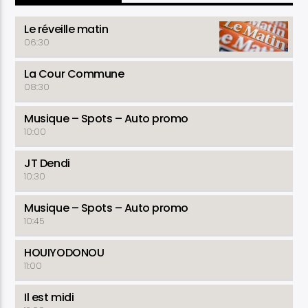
Astuce Conso - Détente
Le réveille matin
06:30
La Cour Commune
08:30
Musique – Spots – Auto promo
10:00
JT Dendi
10:30
Musique – Spots – Auto promo
10:45
HOUIYODONOU
11:00
Il est midi