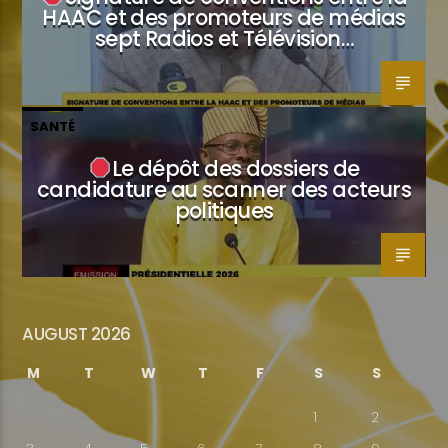
HAAC et des promoteurs de médias
sept Radios et Télévision…
SANTÉ
Le dépôt des dossiers de
candidature au scanner des acteurs
politiques
AUGUST 2026
M
T
W
T
F
S
S
1
2