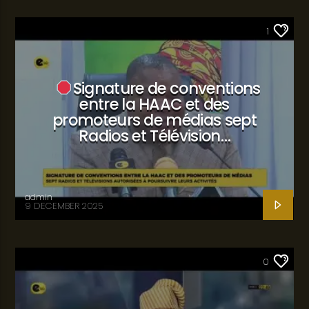
SANTÉ
1
Signature de conventions
entre la HAAC et des
promoteurs de médias sept
Radios et Télévision…
admin
9 DECEMBER 2025
SANTÉ
0