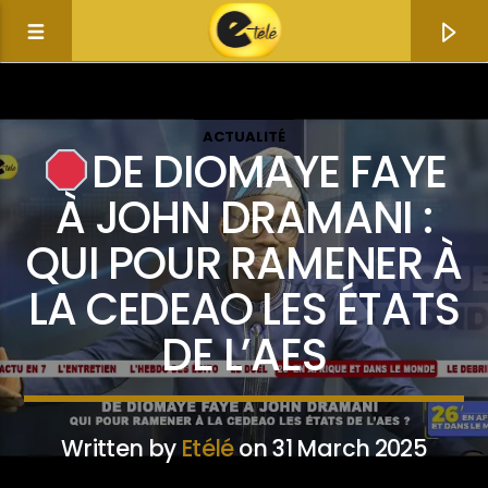
ACTUALITÉ
DE DIOMAYE FAYE
À JOHN DRAMANI :
QUI POUR RAMENER À
LA CEDEAO LES ÉTATS
DE L’AES
Current track
Title
Written by
Etélé
on 31 March 2025
Artist