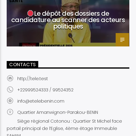
SANTÉ
Le dépôt des dossiers de
candidature au scanner des acteurs
politiques
CONTACTS
http://tele.test
+22999524333 / 99524352
info@etelebenin.com
Quartier Amanwignon-Parakou-BENIN
Siège régional Cotonou : Quartier St Michel face
portail principal de l’Eglise, 4ème étage Immeuble
SAHAM