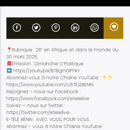
Etele en direct
Rubrique : 26′ en Afrique et dans le monde du
30 mars 2025
Émission : Dimanche C’Politique
https://youtu.be/B7Bgm0lPhkY
Abonnez-vous à notre Chaine YouTube :
https://www.youtube.com/c/ETELEBENIN
Rejoignez – nous sur Facebook :
https://www.facebook.com/etelelive
Suivez — nous sur Twitter :
https://twitter.com/etelelive
E-TÉLÉ BÉNIN : AVEC VOUS, POUR VOUS.
Abonnez – vous à notre Chaine YouTube :