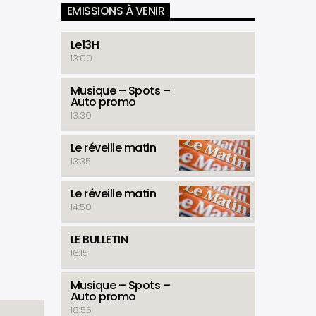
EMISSIONS À VENIR
Le13H
13:00
Musique – Spots –
Auto promo
13:30
Le réveille matin
13:35
Le réveille matin
14:50
LE BULLETIN
16:15
Musique – Spots –
Auto promo
18:55