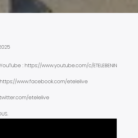
 2025
ouTube : https://www.youtube.com/c/ETELEBENIN
 https://www.facebook.com/etelelive
/twitter.com/etelelive
OUS.