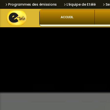
Programmes des émissions
L’équipe de Etélé
Se
ACCUEIL
Skip
Current track
Navigation
Title
Artist