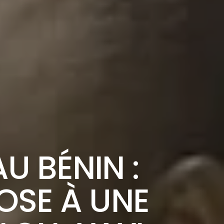
U BÉNIN :
OSE À UNE