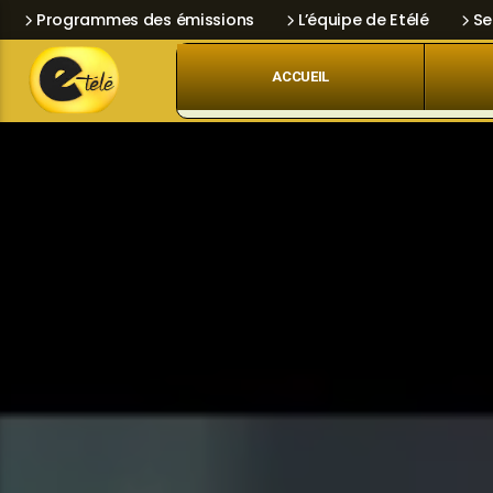
Programmes des émissions
L’équipe de Etélé
Se
ACCUEIL
Skip
Current track
Navigation
Title
Artist