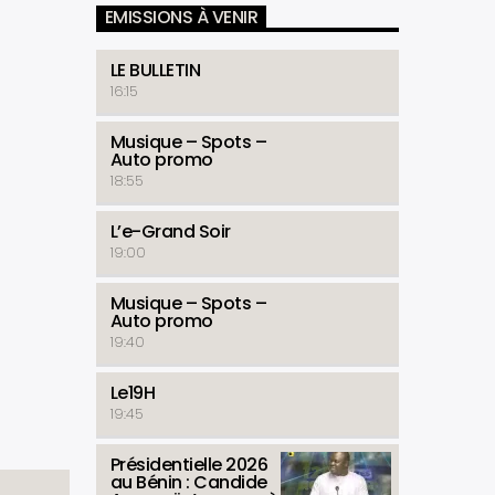
EMISSIONS À VENIR
LE BULLETIN
16:15
Musique – Spots –
Auto promo
18:55
L’e-Grand Soir
19:00
Musique – Spots –
Auto promo
19:40
Le19H
19:45
Présidentielle 2026
au Bénin : Candide