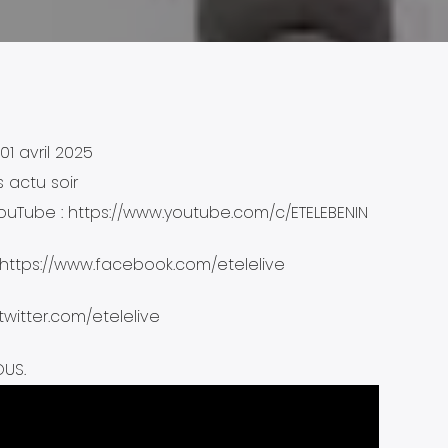
01 avril 2025
s actu soir
uTube : https://www.youtube.com/c/ETELEBENIN
 https://www.facebook.com/etelelive
/twitter.com/etelelive
OUS.