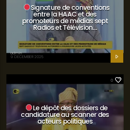
Signature de conventions
entre la HAAC et des
promoteurs de médias sept
Radios et Télévision…
admin
9 DECEMBER 2025
SANTÉ
0
Le dépôt des dossiers de
candidature au scanner des
acteurs politiques