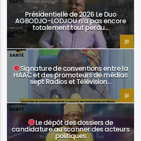
SANTÉ
Présidentielle de 2026 Le Duo
AGBODJO-LODJOU n’a pas encore
totalement tout perdu…
SANTÉ
Signature de conventions entre la
HAAC et des promoteurs de médias
sept Radios et Télévision…
SANTÉ
Le dépôt des dossiers de
candidature au scanner des acteurs
politiques