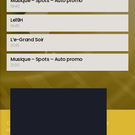
Musique – Spots – Auto promo
19:40
Le19H
19:45
L’e-Grand Soir
20:15
Musique – Spots – Auto promo
21:00
Copyright 2019-2025 ETELE BENIN Tous droits
réservés / Conception: LUXE CONSULTING