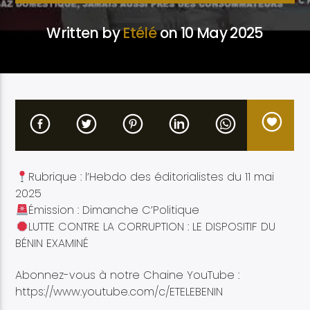
Written by
Etélé
on 10 May 2025
Etele en direct
Rubrique : l’Hebdo des éditorialistes du 11 mai
2025
Émission : Dimanche C’Politique
LUTTE CONTRE LA CORRUPTION : LE DISPOSITIF DU
BÉNIN EXAMINÉ
Abonnez-vous à notre Chaine YouTube :
https://www.youtube.com/c/ETELEBENIN