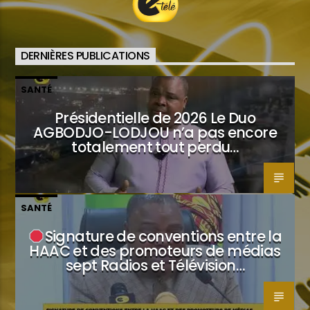
DERNIÈRES PUBLICATIONS
SANTÉ
Présidentielle de 2026 Le Duo
AGBODJO-LODJOU n’a pas encore
totalement tout perdu…
SANTÉ
Signature de conventions entre la
HAAC et des promoteurs de médias
sept Radios et Télévision…