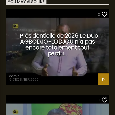
YOU MAY ALSO LIKE
SANTÉ
0
Présidentielle de 2026 Le Duo
AGBODJO-LODJOU n’a pas
encore totalement tout
perdu…
admin
9 DECEMBER 2025
SANTÉ
1