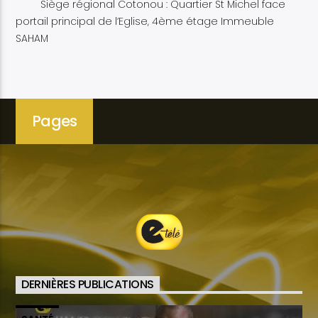
Siège régional Cotonou : Quartier St Michel face
portail principal de l’Eglise, 4ème étage Immeuble
SAHAM
Pages
DERNIÈRES PUBLICATIONS