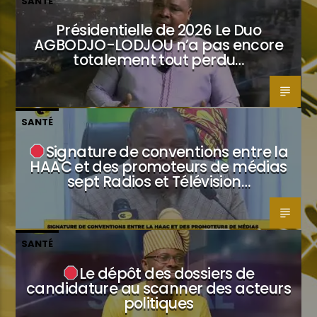
SANTÉ
Présidentielle de 2026 Le Duo
AGBODJO-LODJOU n’a pas encore
totalement tout perdu…
SANTÉ
Signature de conventions entre la
HAAC et des promoteurs de médias
sept Radios et Télévision…
SANTÉ
Le dépôt des dossiers de
candidature au scanner des acteurs
politiques