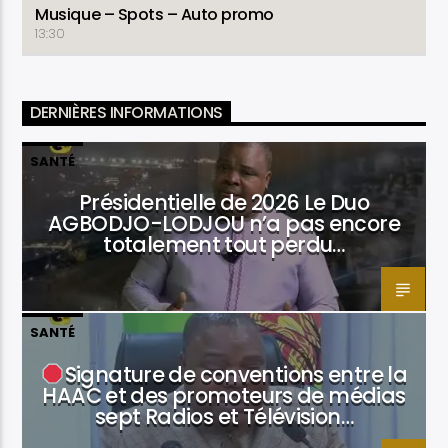
Musique – Spots – Auto promo
13:30
DERNIÈRES INFORMATIONS
SANTÉ
Présidentielle de 2026 Le Duo
AGBODJO-LODJOU n’a pas encore
totalement tout perdu…
SANTÉ
Signature de conventions entre la
HAAC et des promoteurs de médias
sept Radios et Télévision…