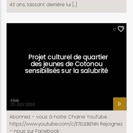
43 ans, laissant derrière lui […]
ACTUALITÉ
0
Projet culturel de quartier
des jeunes de Cotonou
sensibilisés sur la salubrité
Etélé
23 JULY 2024
Abonnez – vous à notre Chaine YouTube :
https://www.youtube.com/c/ETELEBENIN Rejoignez
– nous sur Facebook :