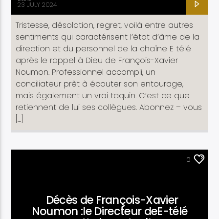
23 JULY 2024
Tristesse, désolation, regret, voilà entre autres
sentiments qui caractérisent l’état d’âme de la
direction et du personnel de la chaîne E télé
après le rappel à Dieu de François-Xavier
Noumon. Professionnel accompli, un
conciliateur prêt à écouter son entourage,
mais également un vrai taquin. C’est ce que
retiennent de lui ses collègues. Abonnez – vous
[…]
ACTUALITÉ
0
Décès de François-Xavier
Noumon :le Directeur deE-télé