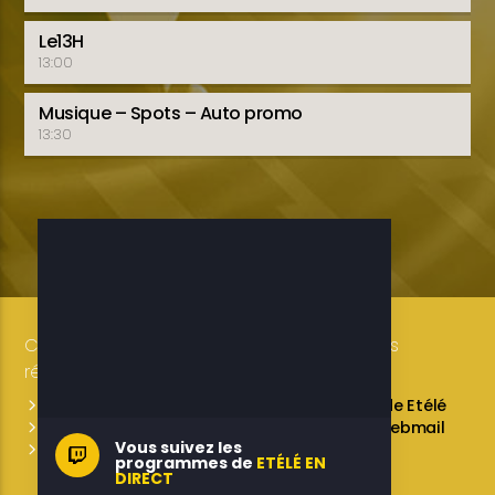
Le13H
13:00
Musique – Spots – Auto promo
13:30
Copyright 2019-2025 ETELE BENIN Tous droits
réservés / Conception: LUXE CONSULTING
Programmes des émissions
L’équipe de Etélé
Service Commercial
A propos
Webmail
Vous suivez les
Contactez-nous
programmes de
ETÉLÉ EN
DIRECT