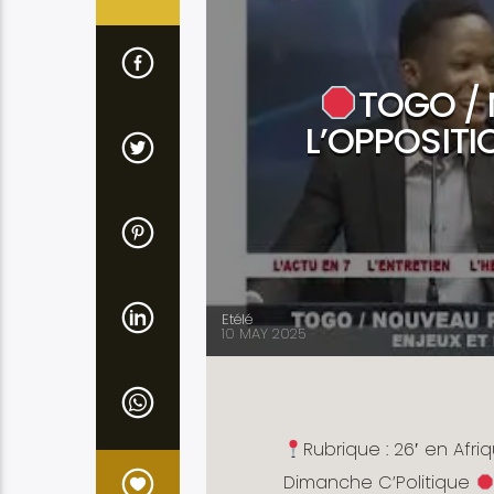
TOGO / 
L’OPPOSITI
Etélé
10 MAY 2025
Rubrique : 26′ en Afr
Dimanche C’Politique