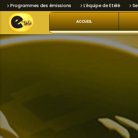
Programmes des émissions
L’équipe de Etélé
Se
ACCUEIL
Skip
Current track
Navigation
Title
Artist