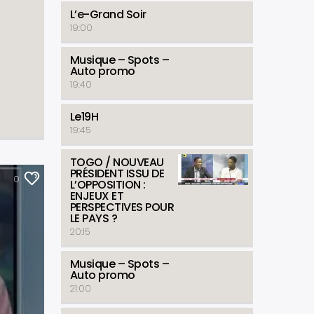
L’e-Grand Soir
19:00
Musique – Spots –
Auto promo
19:40
Le19H
19:45
TOGO / NOUVEAU
PRÉSIDENT ISSU DE
0
L’OPPOSITION :
ENJEUX ET
PERSPECTIVES POUR
LE PAYS ?
20:15
Musique – Spots –
Auto promo
21:00