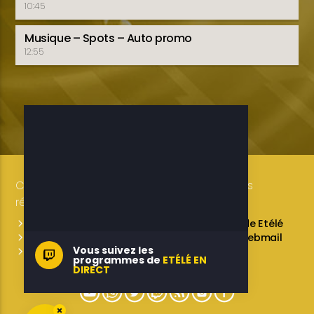
10:45
Musique – Spots – Auto promo
12:55
Copyright 2019-2025 ETELE BENIN Tous droits
réservés / Conception: LUXE CONSULTING
Programmes des émissions
L’équipe de Etélé
Service Commercial
A propos
Webmail
Vous suivez les
Contactez-nous
programmes de
ETÉLÉ EN
DIRECT