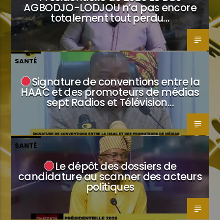
AGBODJO-LODJOU n’a pas encore
totalement tout perdu…
SANTÉ
Signature de conventions entre la
HAAC et des promoteurs de médias
sept Radios et Télévision…
SANTÉ
Le dépôt des dossiers de
candidature au scanner des acteurs
politiques