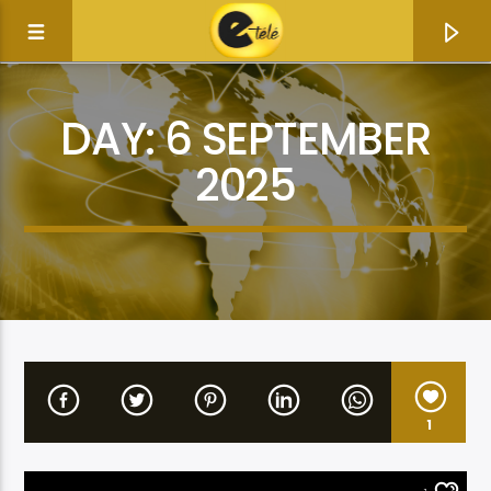
DAY:
6 SEPTEMBER
2025
Current track
1
Title
Artist