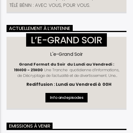
TÉLÉ BÉNIN : AVEC VOUS, POUR VOUS.
ACTUELLEMENT À L’ANTENNE
L’E-GRAND SOIR
L'e-Grand Soir
Grand Format du Soir du Lundi au Vendredi :
19H00 - 21H00
Une Tranche quotidienne d’Informations,
de Décryptage de l'actualité et de divertissement. Une
mise à jour des évènements de la journée. L'e-Grand Soir,
Rediffusion : Lundi au Vendredi à 00H
nous vous faisons mieux comprendre l'actualité !
Rubriques
: L'Oeil du Juriste (Lundi, Mercredi - Vendredi)
Info and episodes
- l’Oeil du Coach (Mardi et Jeudi) - Chronique Politique -
Instant Partenaire - le 19H45 - La Tribune Politique
EMISSIONS À VENIR