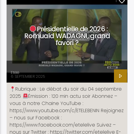
ACTUALITÉ
1
Présidentielle de 2026 :
Romuald WADAGNI, grand
Etele en direct
favori ?
Etélé
6 SEPTEMBER 2025
Rubrique : Le débat du soir du 04 septembre
2025
Émission : 120 min actu soir Abonnez –
vous à notre Chaine YouTube :
https://www.youtube.com/c/ETELEBENIN Rejoignez
– nous sur Facebook :
https://www.facebook.com/etelelive Suivez –
nous sur Twitter : https://twitter.com/etelelive E-