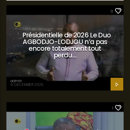
SANTÉ
0
Présidentielle de 2026 Le Duo
AGBODJO-LODJOU n’a pas
encore totalement tout
perdu…
admin
9 DECEMBER 2025
SANTÉ
1