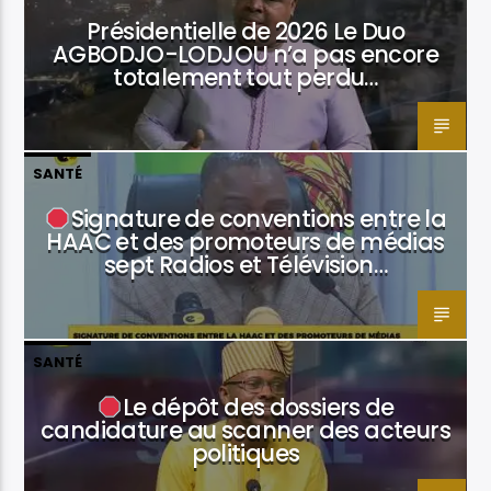
Présidentielle de 2026 Le Duo
AGBODJO-LODJOU n’a pas encore
totalement tout perdu…
SANTÉ
Signature de conventions entre la
HAAC et des promoteurs de médias
sept Radios et Télévision…
SANTÉ
Le dépôt des dossiers de
candidature au scanner des acteurs
politiques