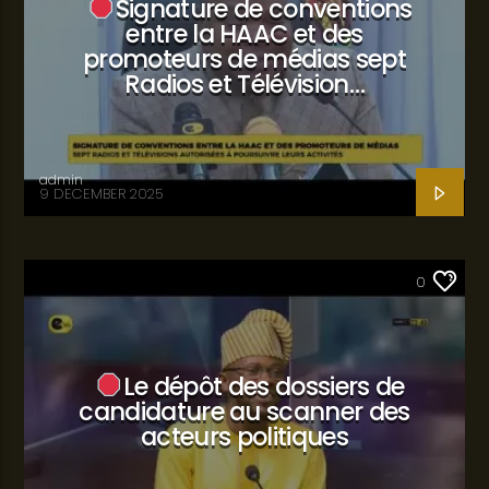
Signature de conventions
entre la HAAC et des
promoteurs de médias sept
Radios et Télévision…
admin
9 DECEMBER 2025
SANTÉ
0
Le dépôt des dossiers de
candidature au scanner des
acteurs politiques