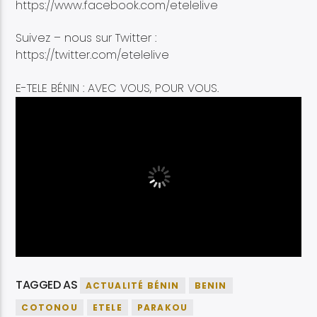
https://www.facebook.com/etelelive
Suivez – nous sur Twitter :
https://twitter.com/etelelive
E-TELE BÉNIN : AVEC VOUS, POUR VOUS.
TAGGED AS
ACTUALITÉ BÉNIN
BENIN
COTONOU
ETELE
PARAKOU