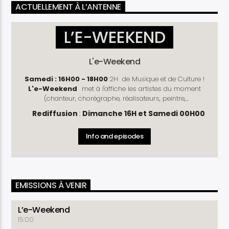
ACTUELLEMENT À L’ANTENNE
L’E-WEEKEND
L'e-Weekend
Samedi : 16H00 - 18H00
2H de Musique et de Culture !
L'e-Weekend
met à l'affiche les artistes du moment
(chanteur, chorégraphe, réalisateurs, peintre,
photographe, cinéaste .....) !
Découvrez les dernières
Rediffusion
:
Dimanche 16H et Samedi 00H00
sorties musicales et les dernières actualités du monde
culturel. Les succès d'antan y ont aussi leur place avec la
Info and episodes
rubrique " le bon vieux Temps ".
Genre
: Divertissement
Fréquence
: Hebdomadaire
Durée
: 02H00
EMISSIONS À VENIR
L’e-Weekend
15:00