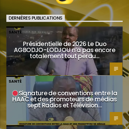
DERNIÈRES PUBLICATIONS
SANTÉ
Présidentielle de 2026 Le Duo
AGBODJO-LODJOU n’a pas encore
totalement tout perdu…
SANTÉ
Signature de conventions entre la
HAAC et des promoteurs de médias
sept Radios et Télévision…