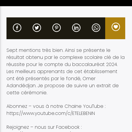
Etele en direct
Sept mentions très bien. Ainsi se présente le
résultat obtenu par le complexe scolaire clé de la
réussite pour le compte du baccalauréat 2024.
Les meilleurs apprenants de cet établissement
ont été présentés par le fondé, Omer
Adandédjan. Je propose de suivre un extrait de
cette cérémonie.
Abonnez – vous à notre Chaine YouTube :
https://www.youtube.com/c/ETELEBENIN
Rejoignez – nous sur Facebook :