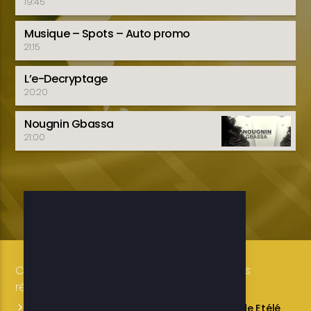
19:45
Musique – Spots – Auto promo
21:15
L’e-Decryptage
20:20
Nougnin Gbassa
21:00
Copyright 2019-2025 ETELE BENIN Tous droits
réservés / Conception: LUXE CONSULTING
Programmes des émissions
L’équipe de Etélé