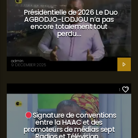
Présidentielle de 2026 Le Duo
AGBODJO-LODJOU n’a pas
encore totalement tout
perdu…
admin
9 DECEMBER 2025
SANTÉ
1
Signature de conventions
entre la HAAC et des
promoteurs de médias sept
Radios et Télévision…