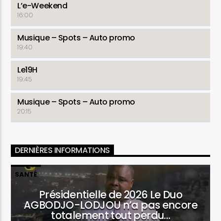
L’e-Weekend
16:00
Musique – Spots – Auto promo
19:40
Le19H
19:45
Musique – Spots – Auto promo
20:15
DERNIÈRES INFORMATIONS
SANTÉ
Présidentielle de 2026 Le Duo
AGBODJO-LODJOU n’a pas encore
totalement tout perdu…