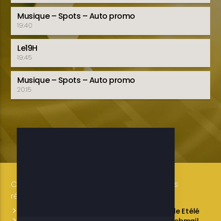
Musique – Spots – Auto promo
19:40
Le19H
19:45
Musique – Spots – Auto promo
20:15
Copyright 2019-2025 ETELE BENIN Tous droits
réservés / Conception: LUXE CONSULTING
Programmes des émissions
L’équipe de Etélé
Service Commercial
A propos
Webmail