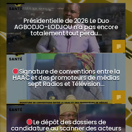
SANTÉ
Présidentielle de 2026 Le Duo
AGBODJO-LODJOU n’a pas encore
totalement tout perdu…
SANTÉ
Signature de conventions entre la
HAAC et des promoteurs de médias
sept Radios et Télévision…
SANTÉ
Le dépôt des dossiers de
candidature au scanner des acteurs