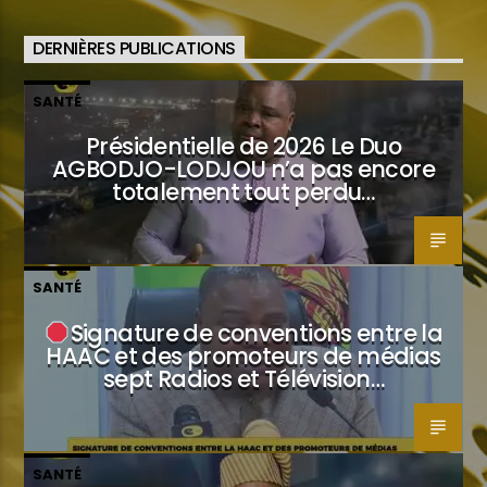
DERNIÈRES PUBLICATIONS
SANTÉ
Présidentielle de 2026 Le Duo
AGBODJO-LODJOU n’a pas encore
totalement tout perdu…
SANTÉ
Signature de conventions entre la
HAAC et des promoteurs de médias
sept Radios et Télévision…
SANTÉ