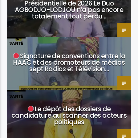
Présidentielle de 2026 Le Duo
AGBODJO-LODJOU n’a pas encore
totalement tout perdu…
SANTÉ
Signature de conventions entre la
HAAC et des promoteurs de médias
sept Radios et Télévision…
SANTÉ
Le dépôt des dossiers de
candidature au scanner des acteurs
politiques