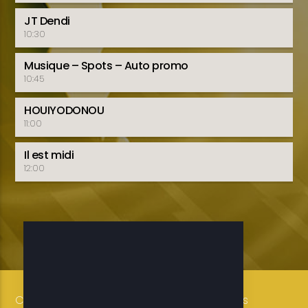
JT Dendi
10:30
Musique – Spots – Auto promo
10:45
HOUIYODONOU
11:00
Il est midi
12:00
Copyright 2019-2025 ETELE BENIN Tous droits