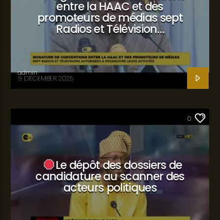
entre la HAAC et des
promoteurs de médias sept
Radios et Télévision…
admin
9 DECEMBER 2025
SANTÉ
0
Le dépôt des dossiers de
candidature au scanner des
acteurs politiques