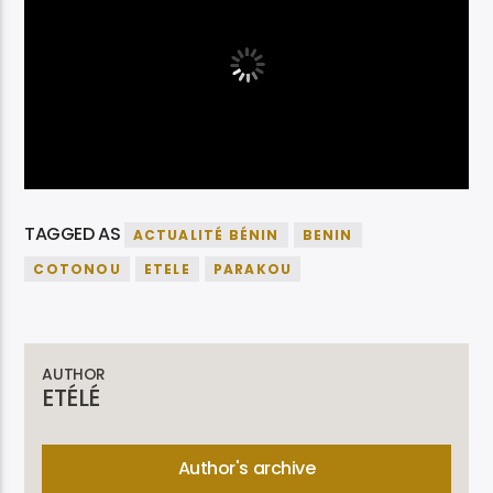
TAGGED AS
ACTUALITÉ BÉNIN
BENIN
COTONOU
ETELE
PARAKOU
AUTHOR
ETÉLÉ
Author's archive