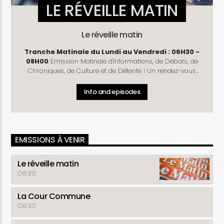
LE RÉVEILLE MATIN
Le réveille matin
Tranche Matinale du Lundi au Vendredi : 06H30 -
08H00
Emission Matinale d'Informations, de Débats, de
Chroniques, de Culture et de Détente ! Un rendez-vous
complet pour vous préparer à mieux débuter la journée !
Rubriques
: Télé D'Hier - Météo - Horoscope - Prénom
Info and episodes
du Jour - Culture Découverte - Journal - La Une du
Matinal - Causerie - Chronique Politique (Lundi et Jeudi) -
Commentaire de la Rédaction -Chronique Economique
(Mardi) - Arrêt sur Info (Lundi , Mercredi et Vendredi) -
Santé ( Mardi et Jeudi )- La Revue du Matinal (Vendredi) -
EMISSIONS À VENIR
Astuce Conso - Détente
Le réveille matin
06:30
La Cour Commune
08:30