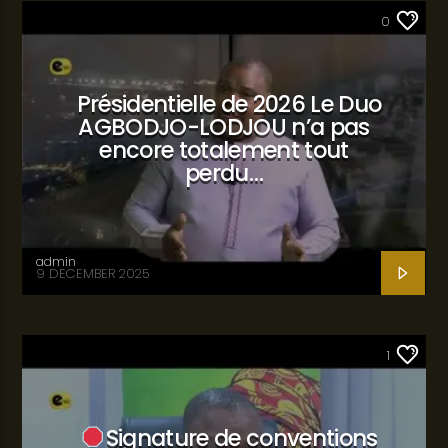
SANTÉ
0
Présidentielle de 2026 Le Duo
AGBODJO-LODJOU n’a pas
encore totalement tout
perdu…
admin
9 DECEMBER 2025
SANTÉ
1
Signature de conventions