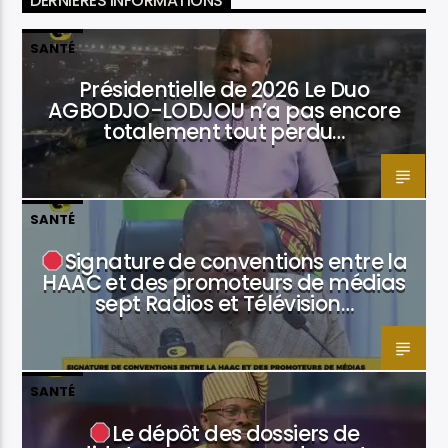
DERNIÈRES INFORMATIONS
SANTÉ
Présidentielle de 2026 Le Duo
AGBODJO-LODJOU n’a pas encore
totalement tout perdu…
SANTÉ
Signature de conventions entre la
HAAC et des promoteurs de médias
sept Radios et Télévision…
SANTÉ
Le dépôt des dossiers de