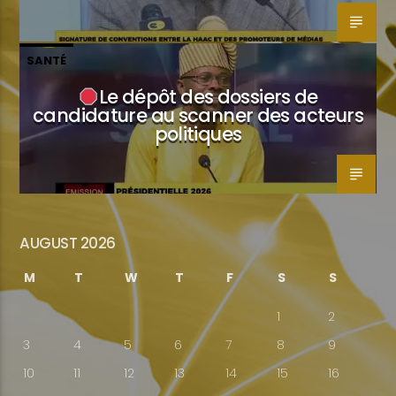
SANTÉ
Le dépôt des dossiers de
candidature au scanner des acteurs
politiques
AUGUST 2026
M
T
W
T
F
S
S
1
2
3
4
5
6
7
8
9
10
11
12
13
14
15
16