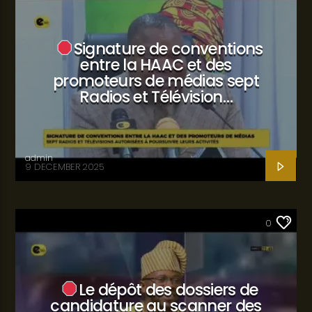
Signature de conventions
entre la HAAC et des
promoteurs de médias sept
Radios et Télévision…
admin
9 DECEMBER 2025
SANTÉ
0
Le dépôt des dossiers de
candidature au scanner des