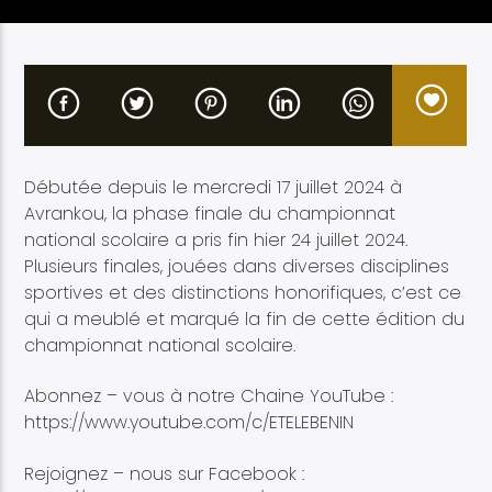
Etele en direct
Débutée depuis le mercredi 17 juillet 2024 à
Avrankou, la phase finale du championnat
national scolaire a pris fin hier 24 juillet 2024.
Plusieurs finales, jouées dans diverses disciplines
sportives et des distinctions honorifiques, c’est ce
qui a meublé et marqué la fin de cette édition du
championnat national scolaire.
Abonnez – vous à notre Chaine YouTube :
https://www.youtube.com/c/ETELEBENIN
Rejoignez – nous sur Facebook :