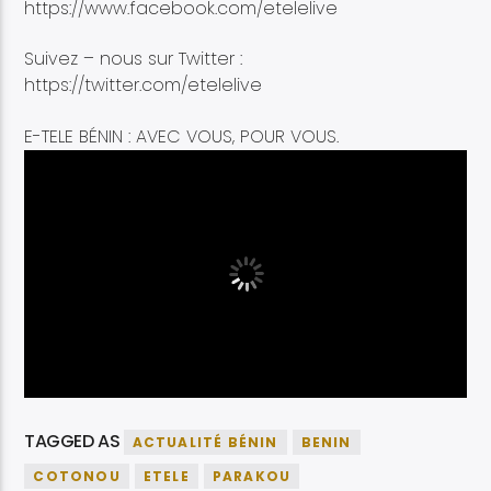
https://www.facebook.com/etelelive
Suivez – nous sur Twitter :
https://twitter.com/etelelive
E-TELE BÉNIN : AVEC VOUS, POUR VOUS.
TAGGED AS
ACTUALITÉ BÉNIN
BENIN
COTONOU
ETELE
PARAKOU