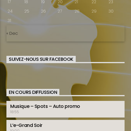
17
18
19
20
21
22
23
24
25
26
27
28
29
30
31
« Dec
SUIVEZ-NOUS SUR FACEBOOK
EN COURS DIFFUSSION
Musique – Spots – Auto promo
18:55
L’e-Grand Soir
19:00