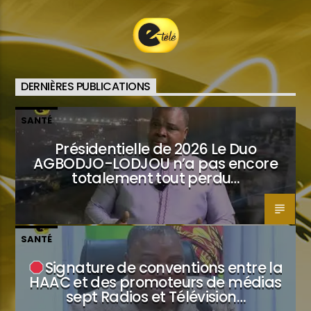
DERNIÈRES PUBLICATIONS
SANTÉ
Présidentielle de 2026 Le Duo
AGBODJO-LODJOU n’a pas encore
totalement tout perdu…
SANTÉ
Signature de conventions entre la
HAAC et des promoteurs de médias
sept Radios et Télévision…