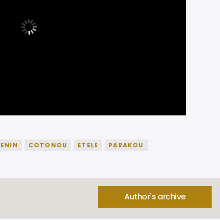
ENIN
COTONOU
ETELE
PARAKOU
Author's archive