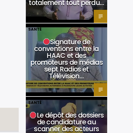
totalement tout perdu…
SANTÉ
Signature de
conventions entre la
HAAC et des
promoteurs de médias
sept Radios et
Télévision…
SANTÉ
Le dépôt des dossiers
de candidature au
scanner des acteurs