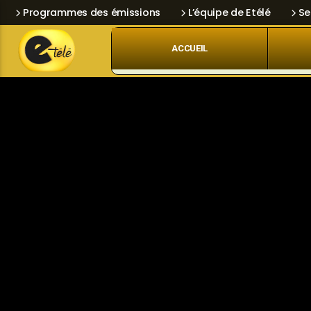
Programmes des émissions
L’équipe de Etélé
Se
ACCUEIL
Skip
Current track
Navigation
Title
Artist