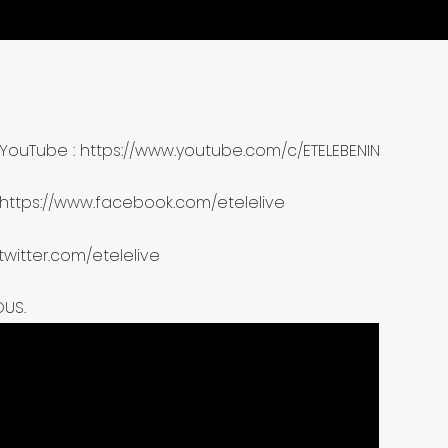
ouTube : https://www.youtube.com/c/ETELEBENIN
 https://www.facebook.com/etelelive
/twitter.com/etelelive
OUS.