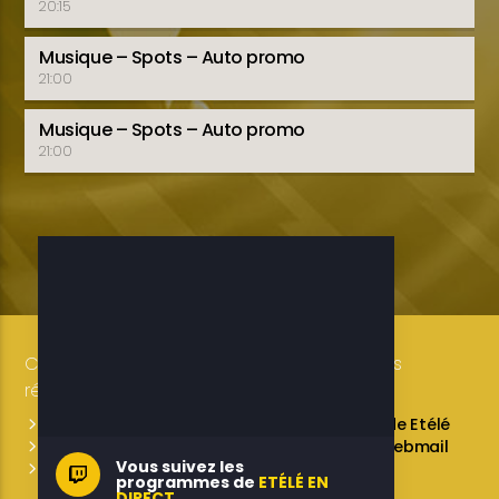
20:15
Musique – Spots – Auto promo
21:00
Musique – Spots – Auto promo
21:00
Copyright 2019-2025 ETELE BENIN Tous droits
réservés / Conception: LUXE CONSULTING
Programmes des émissions
L’équipe de Etélé
Service Commercial
A propos
Webmail
Vous suivez les
Contactez-nous
programmes de
ETÉLÉ EN
DIRECT