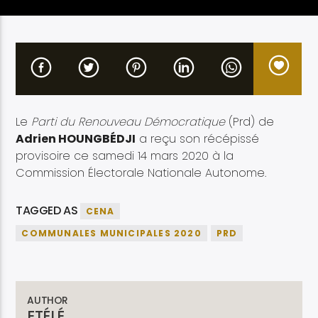
Etele en direct
Le
Parti du Renouveau Démocratique
(Prd) de
Adrien HOUNGBÉDJI
a reçu son récépissé
provisoire ce samedi 14 mars 2020 à la
Commission Électorale Nationale Autonome.
TAGGED AS
CENA
COMMUNALES MUNICIPALES 2020
PRD
AUTHOR
ETÉLÉ