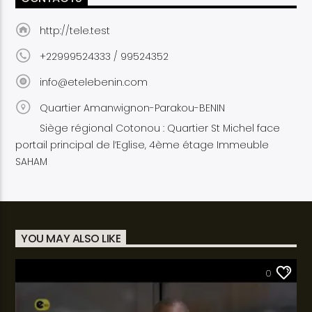
http://tele.test
+22999524333 / 99524352
info@etelebenin.com
Quartier Amanwignon-Parakou-BENIN
Siège régional Cotonou : Quartier St Michel face
portail principal de l’Eglise, 4ème étage Immeuble
SAHAM
YOU MAY ALSO LIKE
SANTÉ
0