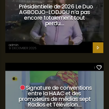
Présidentielle de 2026 Le Duo
AGBODJO-LODJOU n’a pas
encore totalement tout
perdu…
admin
9 DECEMBER 2025
SANTÉ
1
Signature de conventions
entre la HAAC et des
promoteurs de médias sept
Radios et Télévision…