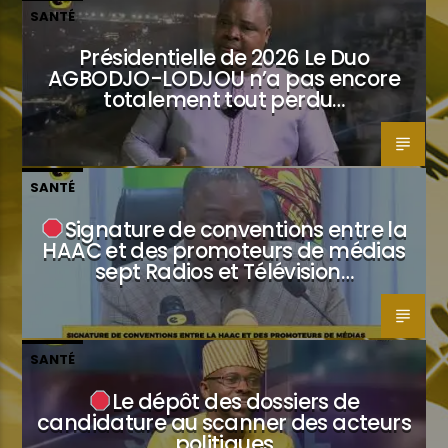
SANTÉ
Présidentielle de 2026 Le Duo
AGBODJO-LODJOU n’a pas encore
totalement tout perdu…
SANTÉ
Signature de conventions entre la
HAAC et des promoteurs de médias
sept Radios et Télévision…
SANTÉ
Le dépôt des dossiers de
candidature au scanner des acteurs
politiques