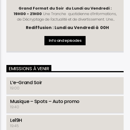
Grand Format du Soir du Lundi au Vendredi :
19H00 - 21H00
Une Tranche quotidienne d’Informations,
de Décryptage de l'actualité et de divertissement. Une
mise à jour des évènements de la journée. L'e-Grand Soir,
Rediffusion : Lundi au Vendredi à 00H
nous vous faisons mieux comprendre l'actualité !
Rubriques
: L'Oeil du Juriste (Lundi, Mercredi - Vendredi)
Info and episodes
- l’Oeil du Coach (Mardi et Jeudi) - Chronique Politique -
Instant Partenaire - le 19H45 - La Tribune Politique
EMISSIONS À VENIR
L’e-Grand Soir
19:00
Musique – Spots – Auto promo
19:40
Le19H
19:45