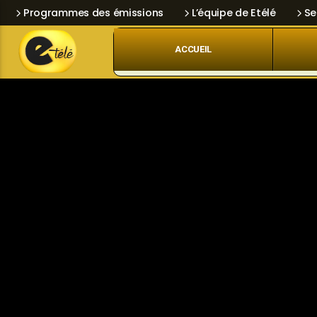
Programmes des émissions
L’équipe de Etélé
Se
ACCUEIL
Skip
Current track
Navigation
Title
Artist