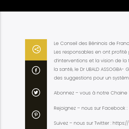
Le Conseil des Béninois de France
Les responsables en ont profité
d’interventions et la vision de l
la santé, le Dr UBALD ASSOGBA-
des suggestions pour un système
Abonnez – vous à notre Chaine Y
Rejoignez – nous sur Facebook :
Suivez – nous sur Twitter : https:/