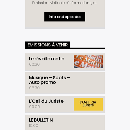
Emission Matinale d'Informations, de
Débats, de Chroniques, de Culture et
de Détente ! Un rendez-vous complet
Info and episodes
pour vous préparer à mieux débuter
la journée !
Rubriques
: Télé D'Hier -
Météo - Horoscope - Prénom du Jour
- Culture Découverte - Journal - La
Une du Matinal - Causerie -
EMISSIONS À VENIR
Chronique Politique (Lundi et Jeudi) -
Commentaire de la Rédaction -
Chronique Economique (Mardi) -
Le réveille matin
Arrêt sur Info (Lundi , Mercredi et
06:30
Vendredi) - Santé ( Mardi et Jeudi )-
La Revue du Matinal (Vendredi) -
Musique – Spots –
Astuce Conso - Détente
Auto promo
08:30
L’Oeil du Juriste
09:00
LE BULLETIN
10:00