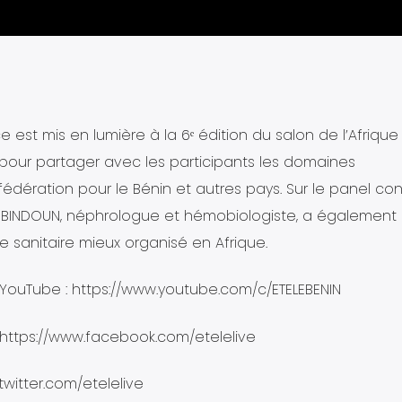
 est mis en lumière à la 6ᵉ édition du salon de l’Afrique 
 pour partager avec les participants les domaines
a fédération pour le Bénin et autres pays. Sur le panel co
 GBINDOUN, néphrologue et hémobiologiste, a également
 sanitaire mieux organisé en Afrique.
ouTube : https://www.youtube.com/c/ETELEBENIN
 https://www.facebook.com/etelelive
/twitter.com/etelelive