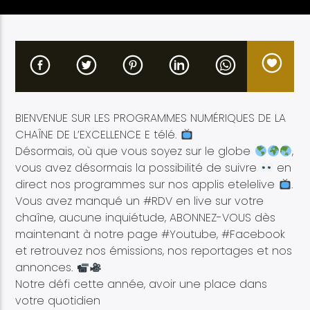
Etele en direct
BIENVENUE SUR LES PROGRAMMES NUMÉRIQUES DE LA
CHAÎNE DE L’EXCELLENCE E télé.
Désormais, où que vous soyez sur le globe
,
vous avez désormais la possibilité de suivre
en
direct nos programmes sur nos applis etelelive
.
Vous avez manqué un #RDV en live sur votre
chaîne, aucune inquiétude, ABONNEZ-VOUS dès
maintenant à notre page #Youtube, #Facebook
et retrouvez nos émissions, nos reportages et nos
annonces.
Notre défi cette année, avoir une place dans
votre quotidien