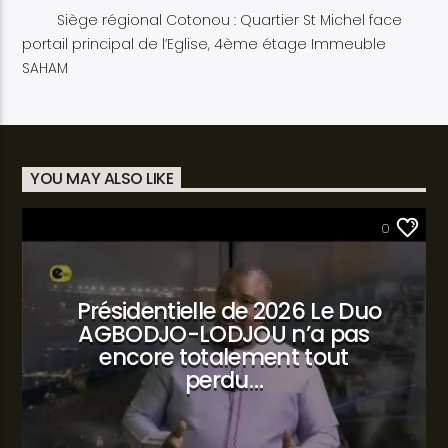
Siège régional Cotonou : Quartier St Michel face
portail principal de l’Eglise, 4ème étage Immeuble
SAHAM
YOU MAY ALSO LIKE
SANTÉ
0
Présidentielle de 2026 Le Duo
AGBODJO-LODJOU n’a pas
encore totalement tout
perdu…