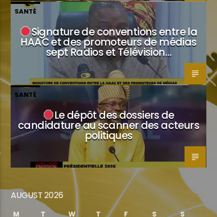
SANTÉ
Signature de conventions entre la
HAAC et des promoteurs de médias
sept Radios et Télévision…
SANTÉ
Le dépôt des dossiers de
candidature au scanner des acteurs
politiques
AUGUST 2026
M
T
W
T
F
S
S