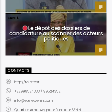
SANTÉ
Le dépôt des dossiers de
candidature au scanner des acteurs
politiques
CONTACTS
http://tele.test
+22999524333 / 99524352
info@etelebenin.com
Quartier Amanwignon-Parakou-BENIN