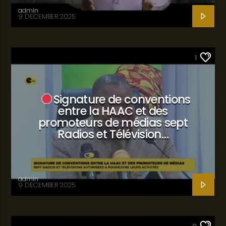
admin
9 DECEMBER 2025
SANTÉ
1
Signature de conventions
entre la HAAC et des
promoteurs de médias sept
Radios et Télévision…
admin
9 DECEMBER 2025
SANTÉ