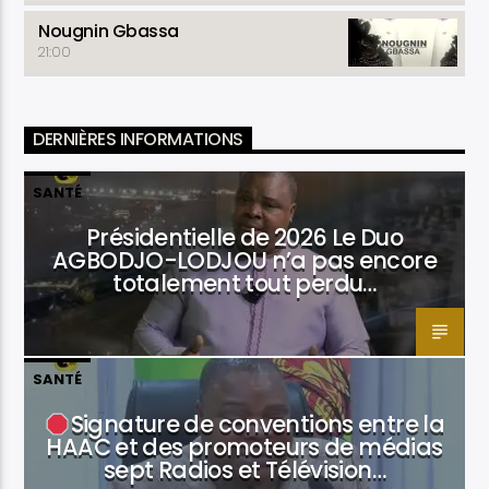
Nougnin Gbassa
21:00
DERNIÈRES INFORMATIONS
SANTÉ
Présidentielle de 2026 Le Duo
AGBODJO-LODJOU n’a pas encore
totalement tout perdu…
SANTÉ
Signature de conventions entre la
HAAC et des promoteurs de médias
sept Radios et Télévision…