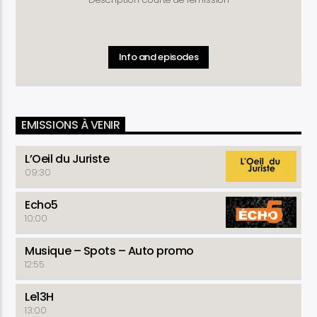
Info and episodes
EMISSIONS À VENIR
L’Oeil du Juriste
09:30
Echo5
10:00
Musique – Spots – Auto promo
12:55
Le13H
13:00