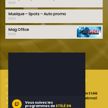
13:30
Musique – Spots – Auto promo
14:50
Mag Office
15:00
Copyright 2019-2025 ETELE BENIN Tous droits
réservés / Conception: LUXE CONSULTING
Programmes des émissions
L’équipe de Etélé
Service Commercial
A propos
Webmail
Vous suivez les
Contactez-nous
programmes de
ETÉLÉ EN