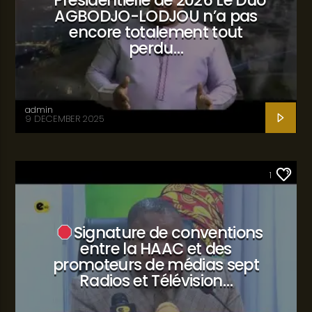
Présidentielle de 2026 Le Duo
AGBODJO-LODJOU n’a pas
encore totalement tout
perdu…
admin
9 DECEMBER 2025
SANTÉ
1
Signature de conventions
entre la HAAC et des
promoteurs de médias sept
Radios et Télévision…