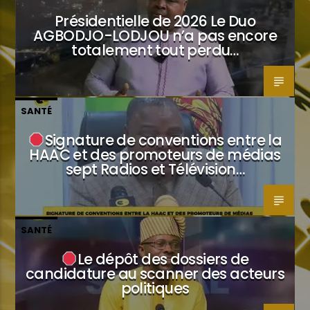
Présidentielle de 2026 Le Duo
AGBODJO-LODJOU n’a pas encore
totalement tout perdu…
SANTÉ
Signature de conventions entre la
HAAC et des promoteurs de médias
sept Radios et Télévision…
SANTÉ
Le dépôt des dossiers de
candidature au scanner des acteurs
politiques