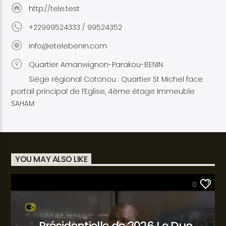
http://tele.test
+22999524333 / 99524352
info@etelebenin.com
Quartier Amanwignon-Parakou-BENIN
Siège régional Cotonou : Quartier St Michel face
portail principal de l’Eglise, 4ème étage Immeuble
SAHAM
YOU MAY ALSO LIKE
SANTÉ
0