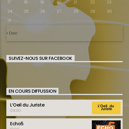
17
18
19
20
21
22
23
24
25
26
27
28
29
30
31
« Dec
SUIVEZ-NOUS SUR FACEBOOK
EN COURS DIFFUSSION
L’Oeil du Juriste
09:30
Echo5