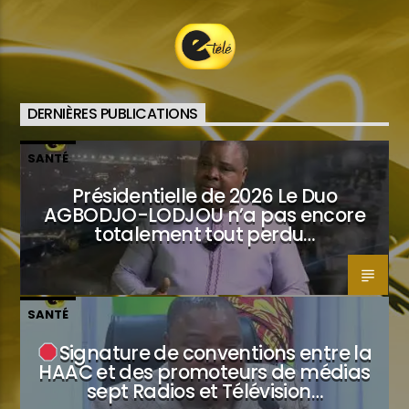
DERNIÈRES PUBLICATIONS
SANTÉ
Présidentielle de 2026 Le Duo
AGBODJO-LODJOU n’a pas encore
totalement tout perdu…
SANTÉ
Signature de conventions entre la
HAAC et des promoteurs de médias
sept Radios et Télévision…