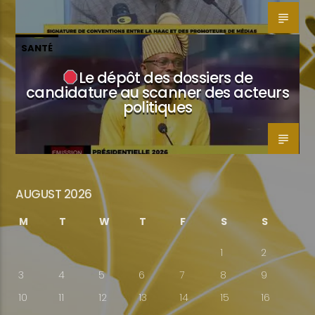
SANTÉ
Le dépôt des dossiers de
candidature au scanner des acteurs
politiques
AUGUST 2026
M
T
W
T
F
S
S
1
2
3
4
5
6
7
8
9
10
11
12
13
14
15
16