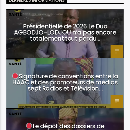
DERNIÈRES INFORMATIONS
SANTÉ
Présidentielle de 2026 Le Duo
AGBODJO-LODJOU n’a pas encore
totalement tout perdu…
SANTÉ
Signature de conventions entre la
HAAC et des promoteurs de médias
sept Radios et Télévision…
SANTÉ
Le dépôt des dossiers de