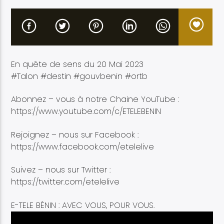
En quête de sens du 20 Mai 2023
Etele en direct
#Talon #destin #gouvbenin #ortb
Abonnez – vous à notre Chaine YouTube :
https://www.youtube.com/c/ETELEBENIN
Rejoignez – nous sur Facebook :
https://www.facebook.com/etelelive
Suivez – nous sur Twitter :
https://twitter.com/etelelive
E-TELE BÉNIN : AVEC VOUS, POUR VOUS.