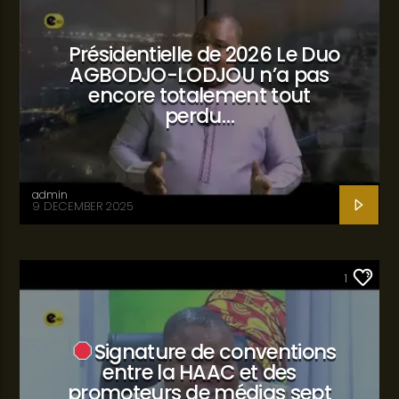
Présidentielle de 2026 Le Duo
AGBODJO-LODJOU n’a pas
encore totalement tout
perdu…
admin
9 DECEMBER 2025
SANTÉ
1
Signature de conventions
entre la HAAC et des
promoteurs de médias sept