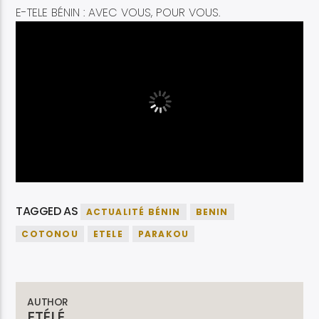
E-TELE BÉNIN : AVEC VOUS, POUR VOUS.
TAGGED AS
ACTUALITÉ BÉNIN
BENIN
COTONOU
ETELE
PARAKOU
AUTHOR
ETÉLÉ