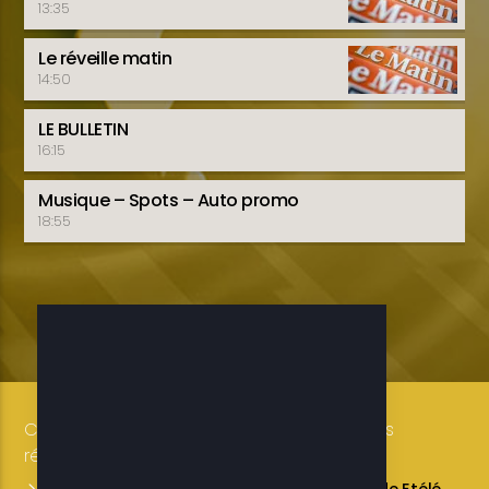
13:35
Le réveille matin
14:50
LE BULLETIN
16:15
Musique – Spots – Auto promo
18:55
Copyright 2019-2025 ETELE BENIN Tous droits
réservés / Conception: LUXE CONSULTING