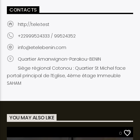
CONTACTS
http://tele.test
+22999524333 / 99524352
info@etelebenin.com
Quartier Amanwignon-Parakou-BENIN
Siège régional Cotonou : Quartier St Michel face
portail principal de l’Eglise, 4ème étage Immeuble
SAHAM
YOU MAY ALSO LIKE
SANTÉ
0