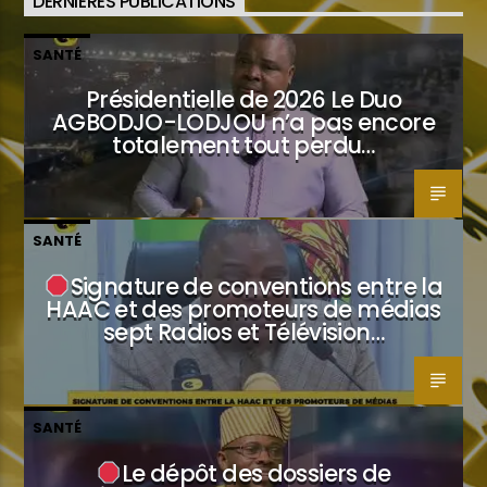
DERNIÈRES PUBLICATIONS
SANTÉ
Présidentielle de 2026 Le Duo
AGBODJO-LODJOU n’a pas encore
totalement tout perdu…
SANTÉ
Signature de conventions entre la
HAAC et des promoteurs de médias
sept Radios et Télévision…
SANTÉ
Le dépôt des dossiers de