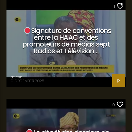
SANTÉ
1
Signature de conventions
entre la HAAC et des
promoteurs de médias sept
Radios et Télévision…
admin
9 DECEMBER 2025
SANTÉ
0