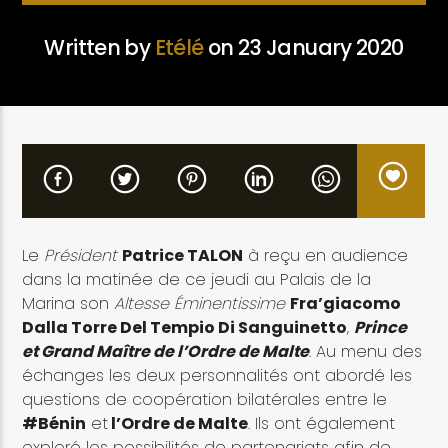
Written by
Etélé
on 23 January 2020
Etele en direct
Le
Président
Patrice TALON
à reçu en audience
dans la matinée de ce jeudi au Palais de la
Marina son
Altesse Éminentissime
Fra’giacomo
Dalla Torre Del Tempio Di Sanguinetto
,
Prince
et Grand Maître de l’Ordre de Malte
. Au menu des
échanges les deux personnalités ont abordé les
questions de coopération bilatérales entre le
#Bénin
et
l’Ordre de Malte
. Ils ont également
exploré les possibilités de partenariats afin de