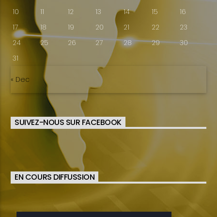
10
11
12
13
14
15
16
17
18
19
20
21
22
23
24
25
26
27
28
29
30
31
« Dec
SUIVEZ-NOUS SUR FACEBOOK
EN COURS DIFFUSSION