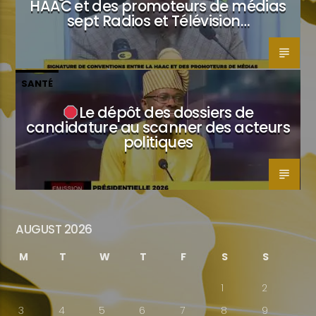
HAAC et des promoteurs de médias
sept Radios et Télévision…
SANTÉ
Le dépôt des dossiers de
candidature au scanner des acteurs
politiques
AUGUST 2026
M
T
W
T
F
S
S
1
2
3
4
5
6
7
8
9