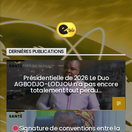
DERNIÈRES PUBLICATIONS
SANTÉ
Présidentielle de 2026 Le Duo
AGBODJO-LODJOU n’a pas encore
totalement tout perdu…
SANTÉ
Signature de conventions entre la