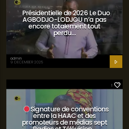
Présidentielle de 2026 Le Duo
AGBODJO-LODJOU n’a pas
encore totalement tout
perdu…
admin
9 DECEMBER 2025
SANTÉ
1
Signature de conventions
entre la HAAC et des
promoteurs de médias sept