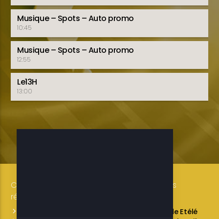
Musique – Spots – Auto promo
10:45
Musique – Spots – Auto promo
12:55
Le13H
13:00
Copyright 2019-2025 ETELE BENIN Tous droits
réservés / Conception: LUXE CONSULTING
Programmes des émissions
L’équipe de Etélé