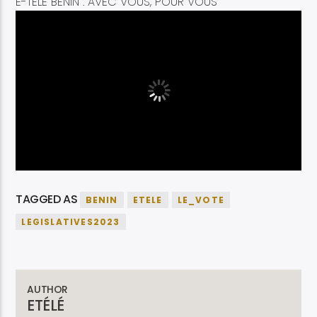
E-TELE BÉNIN : AVEC VOUS, POUR VOUS
TAGGED AS
BENIN
ETELE
LE_VOTE
LEGISLATIVES2023
AUTHOR
ETÉLÉ