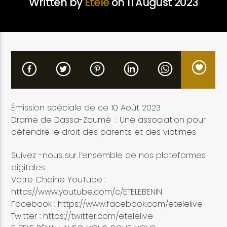
Written by
Etélé
on 11 August 2023
Etele en direct
Émission spéciale de ce 10 Août 2023
Drame de Dassa-Zoumè : Une association pour
défendre le droit des parents et des victimes
Suivez -nous sur l’ensemble de nos plateformes
digitales
Votre Chaine YouTube :
https//www.youtube.com/c/ETELEBENIN
Facebook : https://www.facebook.com/etelelive
Twitter : https://twitter.com/etelelive