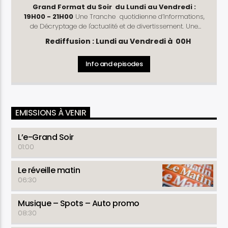
Grand Format du Soir du Lundi au Vendredi :
19H00 - 21H00
Une Tranche quotidienne d’Informations,
de Décryptage de l'actualité et de divertissement. Une
mise à jour des évènements de la journée. L'e-Grand Soir,
Rediffusion : Lundi au Vendredi à 00H
nous vous faisons mieux comprendre l'actualité !
Rubriques
: L'Oeil du Juriste (Lundi, Mercredi - Vendredi)
Info and episodes
- l’Oeil du Coach (Mardi et Jeudi) - Chronique Politique -
Instant Partenaire - le 19H45 - La Tribune Politique
EMISSIONS À VENIR
L’e-Grand Soir
01:00
Le réveille matin
06:30
Musique – Spots – Auto promo
08:30