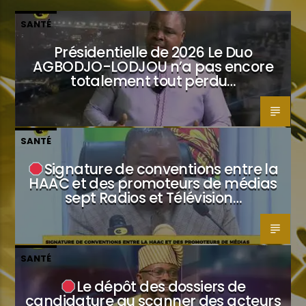
SANTÉ
Présidentielle de 2026 Le Duo
AGBODJO-LODJOU n’a pas encore
totalement tout perdu…
SANTÉ
Signature de conventions entre la
HAAC et des promoteurs de médias
sept Radios et Télévision…
SANTÉ
Le dépôt des dossiers de
candidature au scanner des acteurs