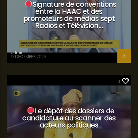
Signature de conventions
entre la HAAC et des
promoteurs de médias sept
Radios et Télévision…
admin
9 DECEMBER 2025
SANTÉ
0
Le dépôt des dossiers de
candidature au scanner des
acteurs politiques