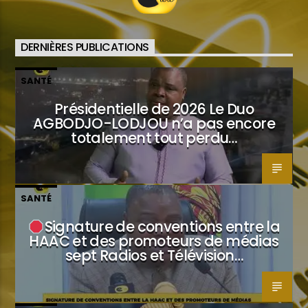
DERNIÈRES PUBLICATIONS
SANTÉ
Présidentielle de 2026 Le Duo
AGBODJO-LODJOU n’a pas encore
totalement tout perdu…
SANTÉ
Signature de conventions entre la
HAAC et des promoteurs de médias
sept Radios et Télévision…