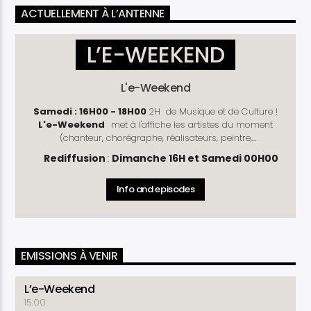
ACTUELLEMENT À L’ANTENNE
L’E-WEEKEND
L'e-Weekend
Samedi : 16H00 - 18H00
2H de Musique et de Culture !
L'e-Weekend
met à l'affiche les artistes du moment
(chanteur, chorégraphe, réalisateurs, peintre,
photographe, cinéaste .....) !
Découvrez les dernières
Rediffusion
:
Dimanche 16H et Samedi 00H00
sorties musicales et les dernières actualités du monde
culturel. Les succès d'antan y ont aussi leur place avec la
Info and episodes
rubrique " le bon vieux Temps ".
Genre
: Divertissement
Fréquence
: Hebdomadaire
Durée
: 02H00
EMISSIONS À VENIR
L’e-Weekend
15:00