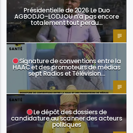
Présidentielle de 2026 Le Duo
AGBODJO-LODJOU n’a pas encore
totalement tout perdu…
SANTÉ
Signature de conventions entre la
HAAC et des promoteurs de médias
sept Radios et Télévision…
SANTÉ
Le dépôt des dossiers de
candidature au scanner des acteurs
politiques