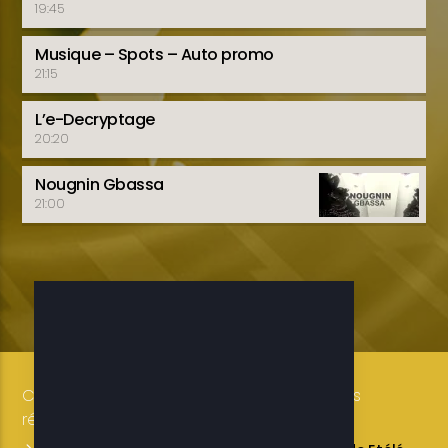
19:45
Musique – Spots – Auto promo
21:15
L’e-Decryptage
20:20
Nougnin Gbassa
21:00
Copyright 2019-2025 ETELE BENIN Tous droits
réservés / Conception: LUXE CONSULTING