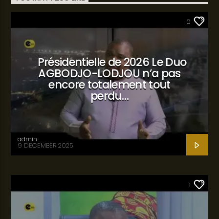
SANTÉ
0
Présidentielle de 2026 Le Duo
AGBODJO-LODJOU n’a pas
encore totalement tout
perdu…
admin
9 DECEMBER 2025
SANTÉ
1