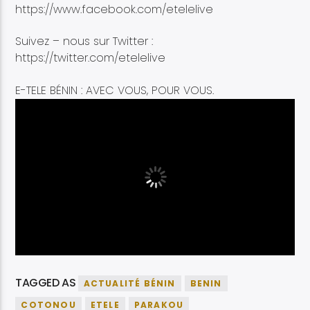
https://www.facebook.com/etelelive
Suivez – nous sur Twitter :
https://twitter.com/etelelive
E-TELE BÉNIN : AVEC VOUS, POUR VOUS.
TAGGED AS
ACTUALITÉ BÉNIN
BENIN
COTONOU
ETELE
PARAKOU