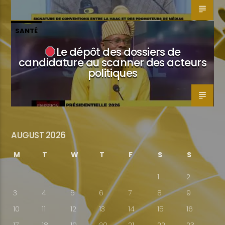
SANTÉ
Le dépôt des dossiers de
candidature au scanner des acteurs
politiques
AUGUST 2026
M
T
W
T
F
S
S
1
2
3
4
5
6
7
8
9
10
11
12
13
14
15
16