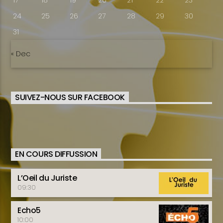
17
18
19
20
21
22
23
24
25
26
27
28
29
30
31
« Dec
SUIVEZ-NOUS SUR FACEBOOK
EN COURS DIFFUSSION
L’Oeil du Juriste
09:30
Echo5
10:00