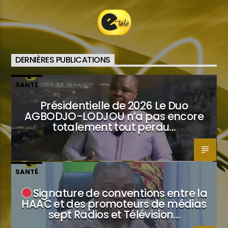
DERNIÈRES PUBLICATIONS
SANTÉ
Présidentielle de 2026 Le Duo
AGBODJO-LODJOU n’a pas encore
totalement tout perdu…
SANTÉ
Signature de conventions entre la
HAAC et des promoteurs de médias
sept Radios et Télévision…