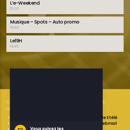
L’e-Weekend
15:00
Musique – Spots – Auto promo
19:40
Le19H
19:45
Copyright 2019-2025 ETELE BENIN Tous droits
réservés / Conception: LUXE CONSULTING
Programmes des émissions
L’équipe de Etélé
Service Commercial
A propos
Webmail
Vous suivez les
Contactez-nous