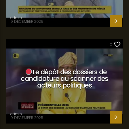
admin
9 DECEMBER 2025
SANTÉ
0
Le dépôt des dossiers de
candidature au scanner des
acteurs politiques
admin
9 DECEMBER 2025