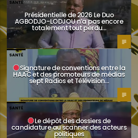
SANTÉ
Présidentielle de 2026 Le Duo
AGBODJO-LODJOU n’a pas encore
totalement tout perdu…
SANTÉ
Signature de conventions entre la
HAAC et des promoteurs de médias
sept Radios et Télévision…
SANTÉ
Le dépôt des dossiers de
candidature au scanner des acteurs
politiques