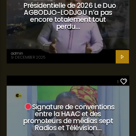
Présidentielle de 2026 Le Duo
AGBODJO-LODJOU n’a pas
encore totalement tout
perdu…
admin
9 DECEMBER 2025
SANTÉ
1
Signature de conventions
entre la HAAC et des
promoteurs de médias sept
Radios et Télévision…