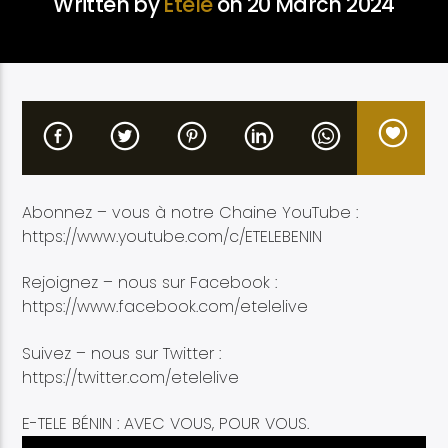
Written by
Etélé
on 20 March 2024
Etele en direct
Abonnez – vous à notre Chaine YouTube :
https://www.youtube.com/c/ETELEBENIN
Rejoignez – nous sur Facebook :
https://www.facebook.com/etelelive
Suivez – nous sur Twitter :
https://twitter.com/etelelive
E-TELE BÉNIN : AVEC VOUS, POUR VOUS.