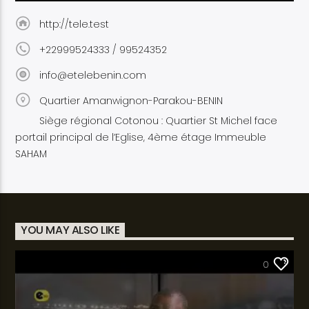
http://tele.test
+22999524333 / 99524352
info@etelebenin.com
Quartier Amanwignon-Parakou-BENIN
Siège régional Cotonou : Quartier St Michel face
portail principal de l’Eglise, 4ème étage Immeuble
SAHAM
YOU MAY ALSO LIKE
SANTÉ
0