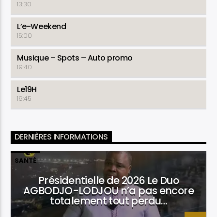
13:30
L’e-Weekend
15:00
Musique – Spots – Auto promo
19:40
Le19H
19:45
DERNIÈRES INFORMATIONS
SANTÉ
Présidentielle de 2026 Le Duo
AGBODJO-LODJOU n’a pas encore
totalement tout perdu…