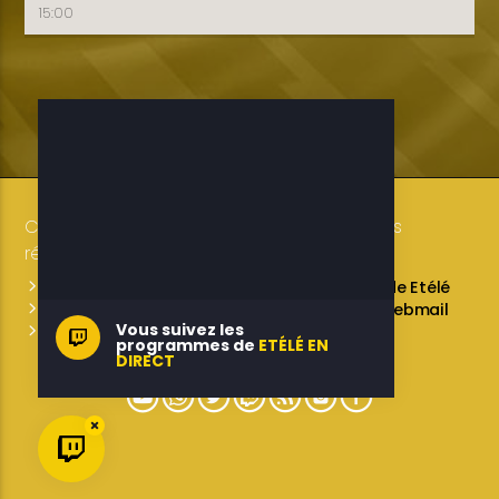
15:00
Copyright 2019-2025 ETELE BENIN Tous droits
réservés / Conception: LUXE CONSULTING
Programmes des émissions
L’équipe de Etélé
Service Commercial
A propos
Webmail
Vous suivez les
Contactez-nous
programmes de
ETÉLÉ EN
DIRECT