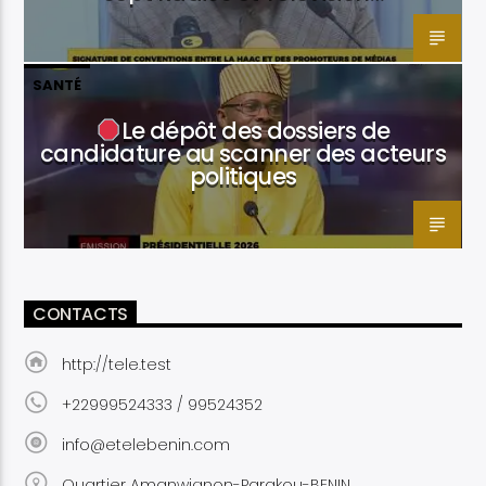
SANTÉ
Le dépôt des dossiers de
candidature au scanner des acteurs
politiques
CONTACTS
http://tele.test
+22999524333 / 99524352
info@etelebenin.com
Quartier Amanwignon-Parakou-BENIN