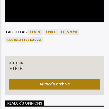
TAGGED AS
BENIN
ETELE
LE_VOTE
LEGISLATIVES2023
AUTHOR
ETÉLÉ
Author's archive
READER'S OPINIONS