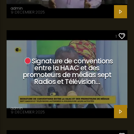
admin
9 DECEMBER 2025
SANTÉ
1
Signature de conventions
entre la HAAC et des
promoteurs de médias sept
Radios et Télévision…
admin
9 DECEMBER 2025