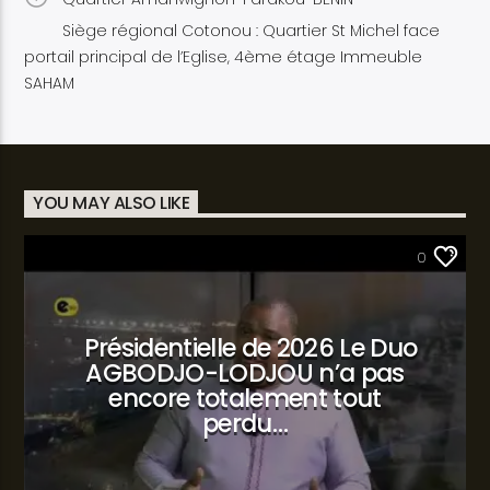
Siège régional Cotonou : Quartier St Michel face
portail principal de l’Eglise, 4ème étage Immeuble
SAHAM
YOU MAY ALSO LIKE
SANTÉ
0
Présidentielle de 2026 Le Duo
AGBODJO-LODJOU n’a pas
encore totalement tout
perdu…