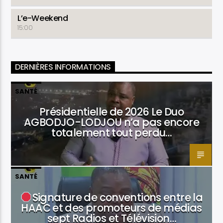
L’e-Weekend
15:00
DERNIÈRES INFORMATIONS
SANTÉ
Présidentielle de 2026 Le Duo
AGBODJO-LODJOU n’a pas encore
totalement tout perdu…
SANTÉ
Signature de conventions entre la
HAAC et des promoteurs de médias
sept Radios et Télévision…