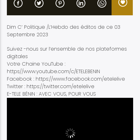
Dim C’ Politique /L’Hebdo des éditos de ce 03
Septembre 2023
Etele en direct
Suivez -nous sur l’ensemble de nos plateformes
digitales
Votre Chaine YouTube :
https//www.youtube.com/c/ETELEBENIN
Facebook : https://www.facebook.com/etelelive
Twitter : https://twitter.com/etelelive
E-TELE BÉNIN : AVEC VOUS, POUR VOUS