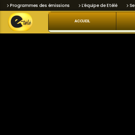
Programmes des émissions
L’équipe de Etélé
Se
ACCUEIL
Skip
Current track
Navigation
Title
Artist