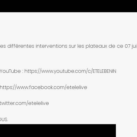
 différentes interventions sur les plateaux de ce 07 juil
ouTube : https://www.youtube.com/c/ETELEBENIN
 https://www.facebook.com/etelelive
/twitter.com/etelelive
OUS.