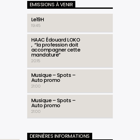
EMISSIONS À VENIR
Le19H
19:45
HAAC Édouard LOKO
, “la profession doit
accompagner cette
mandature”
20:15
Musique – Spots –
Auto promo
21:00
Musique – Spots –
Auto promo
21:00
DERNIÈRES INFORMATIONS