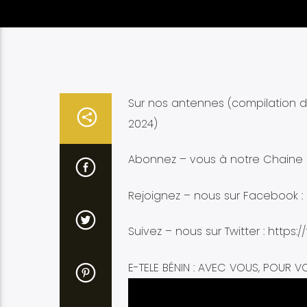
Sur nos antennes (compilation des
2024)
Abonnez – vous à notre Chaine Y
Rejoignez – nous sur Facebook :
Suivez – nous sur Twitter : https:/
E-TELE BÉNIN : AVEC VOUS, POUR V