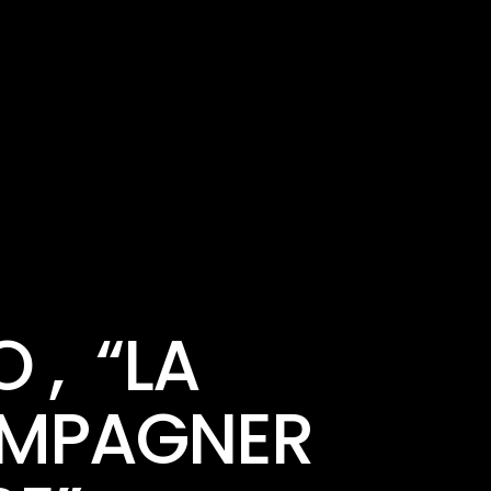
 , “LA
OMPAGNER