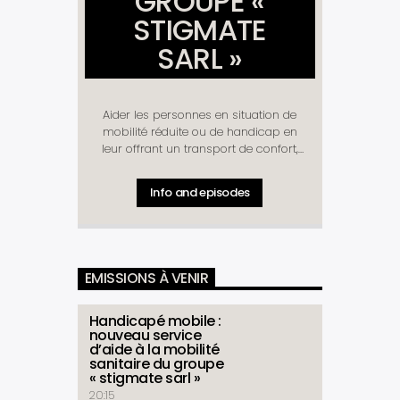
GROUPE «
STIGMATE
SARL »
Aider les personnes en situation de
mobilité réduite ou de handicap en
leur offrant un transport de confort,
tel est l’objectif du Groupe STIGMATE
SARL [...]
Info and episodes
EMISSIONS À VENIR
Handicapé mobile :
nouveau service
d’aide à la mobilité
sanitaire du groupe
« stigmate sarl »
20:15