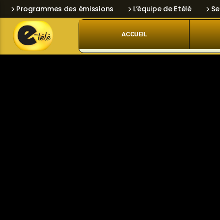
Programmes des émissions
L’équipe de Etélé
Se
ACCUEIL
Skip
Current track
Navigation
Title
Artist