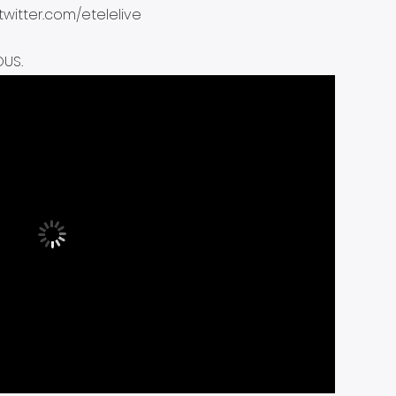
/twitter.com/etelelive
OUS.