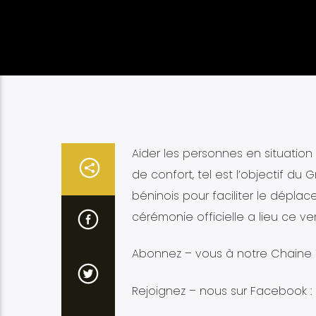
Aider les personnes en situation
de confort, tel est l’objectif d
béninois pour faciliter le dépl
cérémonie officielle a lieu ce 
Abonnez – vous à notre Chaine Y
Rejoignez – nous sur Facebook :