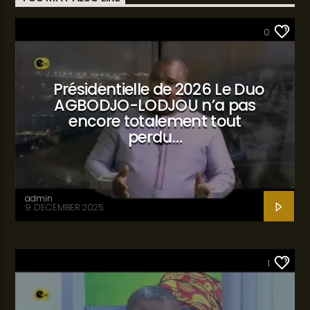
SANTÉ
0
Présidentielle de 2026 Le Duo
AGBODJO-LODJOU n’a pas
encore totalement tout
perdu…
admin
9 DECEMBER 2025
SANTÉ
1