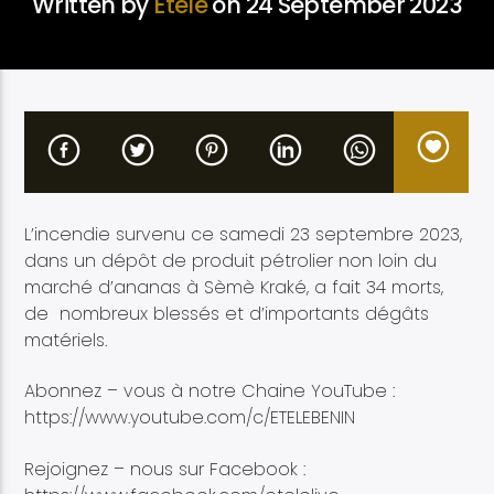
Written by
Etélé
on 24 September 2023
Etele en direct
L’incendie survenu ce samedi 23 septembre 2023,
dans un dépôt de produit pétrolier non loin du
marché d’ananas à Sèmè Kraké, a fait 34 morts,
de nombreux blessés et d’importants dégâts
matériels.
Abonnez – vous à notre Chaine YouTube :
https://www.youtube.com/c/ETELEBENIN
Rejoignez – nous sur Facebook :