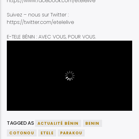
https://www.facebook.com/etelelive
Suivez – nous sur Twitter :
https://twitter.com/etelelive
E-TELE BÉNIN : AVEC VOUS, POUR VOUS.
TAGGED AS
ACTUALITÉ BÉNIN
BENIN
COTONOU
ETELE
PARAKOU