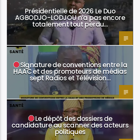
Présidentielle de 2026 Le Duo
AGBODJO-LODJOU n’a pas encore
totalement tout perdu…
SANTÉ
Signature de conventions entre la
HAAC et des promoteurs de médias
sept Radios et Télévision…
SANTÉ
Le dépôt des dossiers de
candidature au scanner des acteurs
politiques