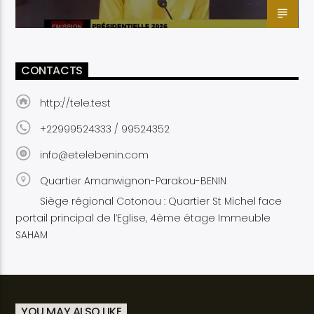
CONTACTS
http://tele.test
+22999524333 / 99524352
info@etelebenin.com
Quartier Amanwignon-Parakou-BENIN
Siège régional Cotonou : Quartier St Michel face
portail principal de l’Eglise, 4ème étage Immeuble
SAHAM
YOU MAY ALSO LIKE