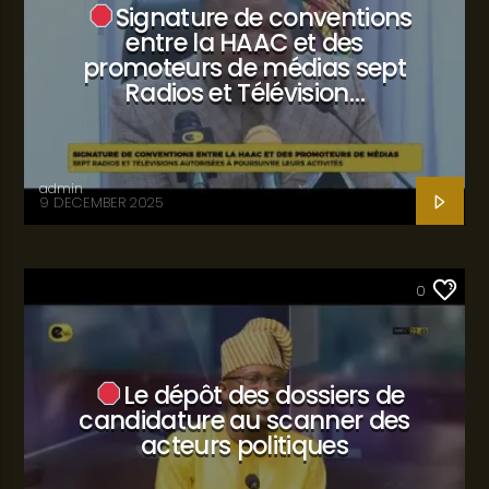
Signature de conventions
entre la HAAC et des
promoteurs de médias sept
Radios et Télévision…
admin
9 DECEMBER 2025
SANTÉ
0
Le dépôt des dossiers de
candidature au scanner des
acteurs politiques