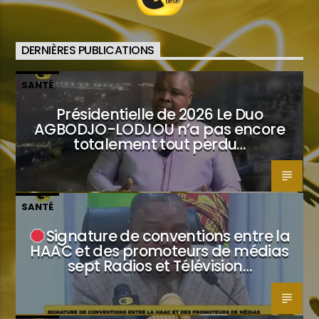
DERNIÈRES PUBLICATIONS
SANTÉ
Présidentielle de 2026 Le Duo
AGBODJO-LODJOU n’a pas encore
totalement tout perdu…
SANTÉ
Signature de conventions entre la
HAAC et des promoteurs de médias
sept Radios et Télévision…