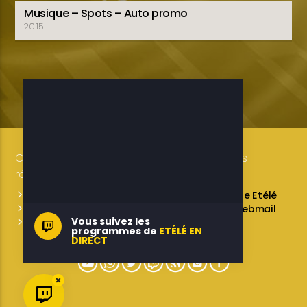
Musique – Spots – Auto promo
20:15
Copyright 2019-2025 ETELE BENIN Tous droits
réservés / Conception: LUXE CONSULTING
Programmes des émissions
L’équipe de Etélé
Service Commercial
A propos
Webmail
Vous suivez les
Contactez-nous
programmes de
ETÉLÉ EN
DIRECT