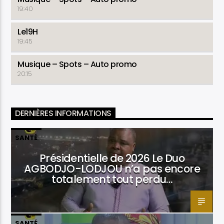
19:40
Le19H
19:45
Musique – Spots – Auto promo
20:15
DERNIÈRES INFORMATIONS
SANTÉ
Présidentielle de 2026 Le Duo
AGBODJO-LODJOU n’a pas encore
totalement tout perdu…
SANTÉ