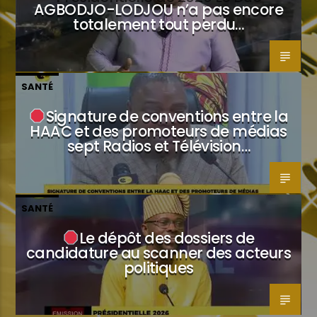
AGBODJO-LODJOU n’a pas encore
totalement tout perdu…
SANTÉ
Signature de conventions entre la
HAAC et des promoteurs de médias
sept Radios et Télévision…
SANTÉ
Le dépôt des dossiers de
candidature au scanner des acteurs
politiques