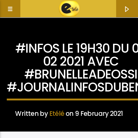
ACTUALITÉ
#INFOS LE 19H30 DU 
02 2021 AVEC
#BRUNELLEADEOSSI
#JOURNALINFOSDUBE
Written by
Etélé
on 9 February 2021
Current track
Title
Artist