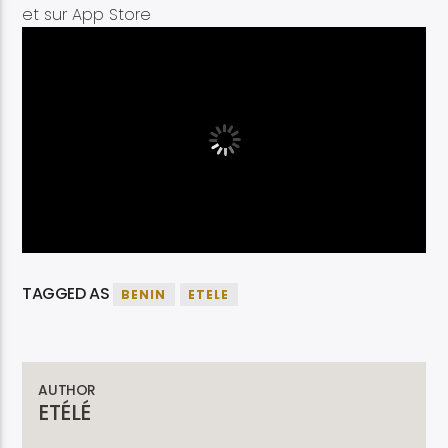
et sur App Store
TAGGED AS
BENIN
ETELE
AUTHOR
ETÉLÉ