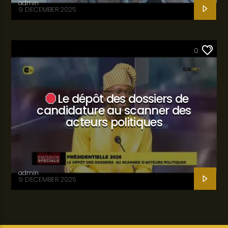
admin
9 DECEMBER 2025
SANTÉ
0
Le dépôt des dossiers de
candidature au scanner des
acteurs politiques
admin
9 DECEMBER 2025