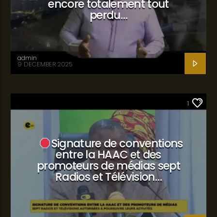
encore totalement tout
perdu…
admin
9 DECEMBER 2025
SANTÉ
1
Signature de conventions
entre la HAAC et des
promoteurs de médias sept
Radios et Télévision…