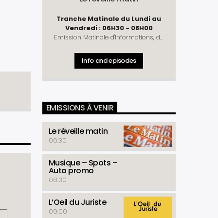
Tranche Matinale du Lundi au
Vendredi : 06H30 - 08H00
Emission Matinale d'Informations, de
Débats, de Chroniques, de Culture et
de Détente ! Un rendez-vous complet
Info and episodes
pour vous préparer à mieux débuter
la journée !
Rubriques
: Télé D'Hier -
Météo - Horoscope - Prénom du Jour
- Culture Découverte - Journal - La
Une du Matinal - Causerie -
EMISSIONS À VENIR
Chronique Politique (Lundi et Jeudi) -
Commentaire de la Rédaction -
Chronique Economique (Mardi) -
Le réveille matin
Arrêt sur Info (Lundi , Mercredi et
06:30
Vendredi) - Santé ( Mardi et Jeudi )-
La Revue du Matinal (Vendredi) -
Musique – Spots –
Astuce Conso - Détente
Auto promo
08:30
L’Oeil du Juriste
09:00