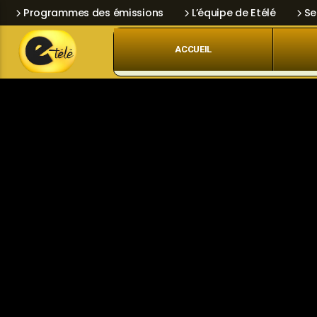
Programmes des émissions
L’équipe de Etélé
Se
ACCUEIL
Skip
Current track
Navigation
Title
Artist