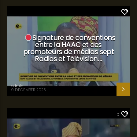
SANTÉ
1
Signature de conventions
entre la HAAC et des
promoteurs de médias sept
Radios et Télévision…
admin
9 DECEMBER 2025
SANTÉ
0