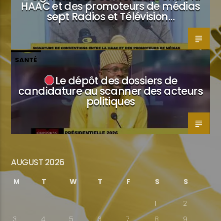
HAAC et des promoteurs de médias
sept Radios et Télévision…
SANTÉ
Le dépôt des dossiers de
candidature au scanner des acteurs
politiques
AUGUST 2026
M
T
W
T
F
S
S
1
2
3
4
5
6
7
8
9