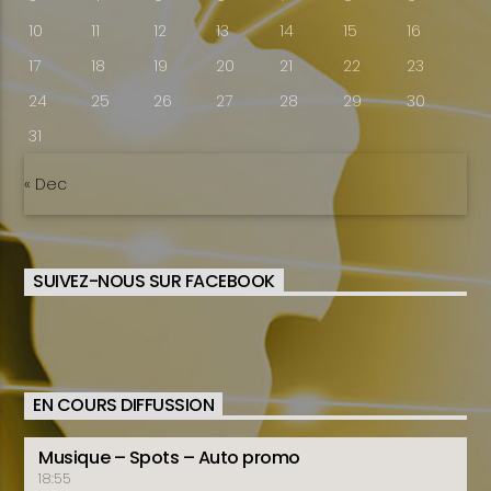
10
11
12
13
14
15
16
17
18
19
20
21
22
23
24
25
26
27
28
29
30
31
« Dec
SUIVEZ-NOUS SUR FACEBOOK
EN COURS DIFFUSSION
Musique – Spots – Auto promo
18:55