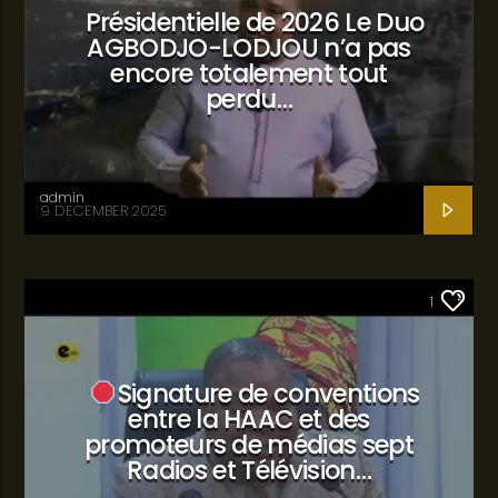
Présidentielle de 2026 Le Duo
AGBODJO-LODJOU n’a pas
encore totalement tout
perdu…
admin
9 DECEMBER 2025
SANTÉ
1
Signature de conventions
entre la HAAC et des
promoteurs de médias sept
Radios et Télévision…