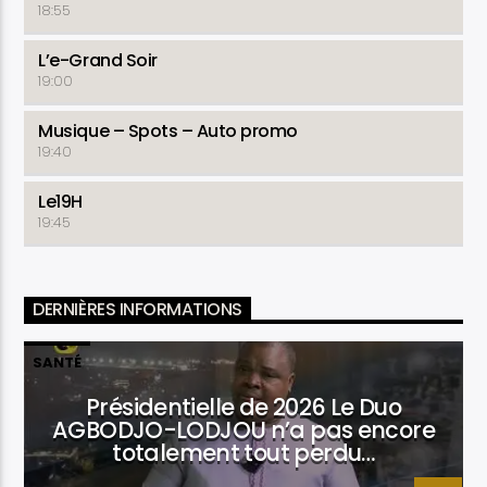
18:55
L’e-Grand Soir
19:00
Musique – Spots – Auto promo
19:40
Le19H
19:45
DERNIÈRES INFORMATIONS
SANTÉ
Présidentielle de 2026 Le Duo
AGBODJO-LODJOU n’a pas encore
totalement tout perdu…