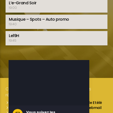
L’e-Grand Soir
19:00
Musique – Spots – Auto promo
19:40
Le19H
19:45
Copyright 2019-2025 ETELE BENIN Tous droits
réservés / Conception: LUXE CONSULTING
Programmes des émissions
L’équipe de Etélé
Service Commercial
A propos
Webmail
Vous suivez les
Contactez-nous