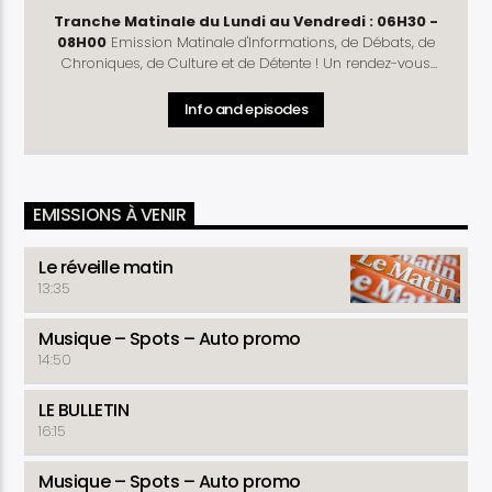
Tranche Matinale du Lundi au Vendredi : 06H30 -
08H00
Emission Matinale d'Informations, de Débats, de
Chroniques, de Culture et de Détente ! Un rendez-vous
complet pour vous préparer à mieux débuter la journée !
Rubriques
: Télé D'Hier - Météo - Horoscope - Prénom
Info and episodes
du Jour - Culture Découverte - Journal - La Une du
Matinal - Causerie - Chronique Politique (Lundi et Jeudi) -
Commentaire de la Rédaction -Chronique Economique
(Mardi) - Arrêt sur Info (Lundi , Mercredi et Vendredi) -
Santé ( Mardi et Jeudi )- La Revue du Matinal (Vendredi) -
EMISSIONS À VENIR
Astuce Conso - Détente
Le réveille matin
13:35
Musique – Spots – Auto promo
14:50
LE BULLETIN
16:15
Musique – Spots – Auto promo