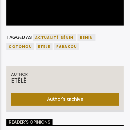
TAGGED AS
ACTUALITÉ BÉNIN
BENIN
COTONOU
ETELE
PARAKOU
AUTHOR
ETÉLÉ
Author's archive
READER'S OPINIONS