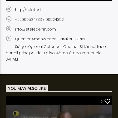
http://tele.test
+22999524333 / 99524352
info@etelebenin.com
Quartier Amanwignon-Parakou-BENIN
Siège régional Cotonou : Quartier St Michel face
portail principal de l’Eglise, 4ème étage Immeuble
SAHAM
YOU MAY ALSO LIKE
SANTÉ
0