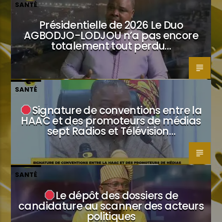
SANTÉ
Présidentielle de 2026 Le Duo
AGBODJO-LODJOU n’a pas encore
totalement tout perdu…
SANTÉ
Signature de conventions entre la
HAAC et des promoteurs de médias
sept Radios et Télévision…
SANTÉ
Le dépôt des dossiers de
candidature au scanner des acteurs
politiques