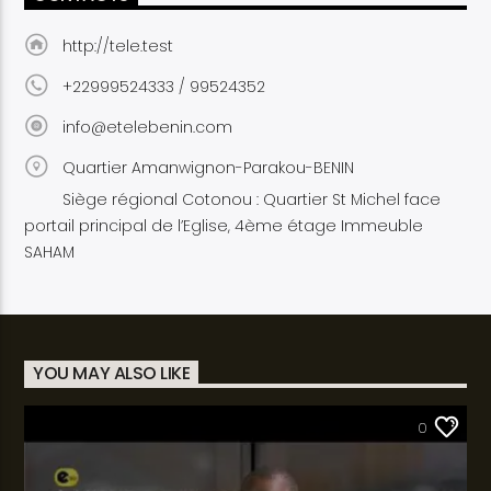
http://tele.test
+22999524333 / 99524352
info@etelebenin.com
Quartier Amanwignon-Parakou-BENIN
Siège régional Cotonou : Quartier St Michel face
portail principal de l’Eglise, 4ème étage Immeuble
SAHAM
YOU MAY ALSO LIKE
SANTÉ
0