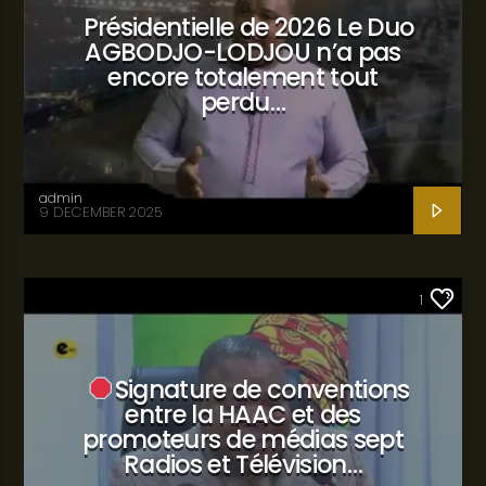
Présidentielle de 2026 Le Duo
AGBODJO-LODJOU n’a pas
encore totalement tout
perdu…
admin
9 DECEMBER 2025
SANTÉ
1
Signature de conventions
entre la HAAC et des
promoteurs de médias sept
Radios et Télévision…