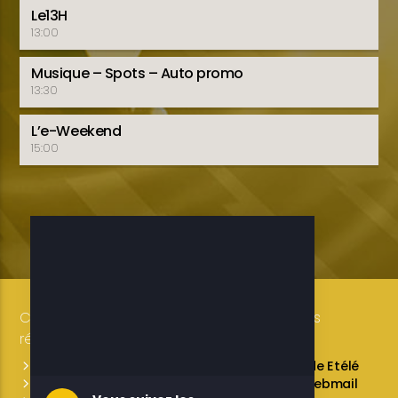
Le13H
13:00
Musique – Spots – Auto promo
13:30
L’e-Weekend
15:00
Copyright 2019-2025 ETELE BENIN Tous droits
réservés / Conception: LUXE CONSULTING
Programmes des émissions
L’équipe de Etélé
Service Commercial
A propos
Webmail