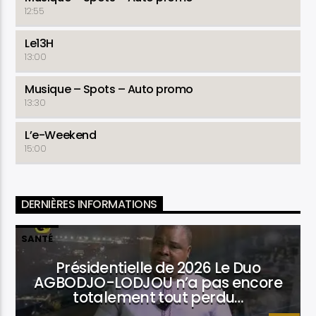
12:55
Le13H
13:00
Musique – Spots – Auto promo
13:30
L’e-Weekend
15:00
DERNIÈRES INFORMATIONS
SANTÉ
Présidentielle de 2026 Le Duo
AGBODJO-LODJOU n’a pas encore
totalement tout perdu…