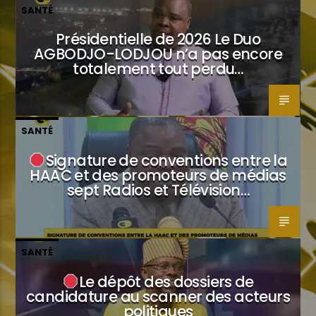
SANTÉ
Présidentielle de 2026 Le Duo
AGBODJO-LODJOU n’a pas encore
totalement tout perdu…
SANTÉ
Signature de conventions entre la
HAAC et des promoteurs de médias
sept Radios et Télévision…
SANTÉ
Le dépôt des dossiers de
candidature au scanner des acteurs
politiques