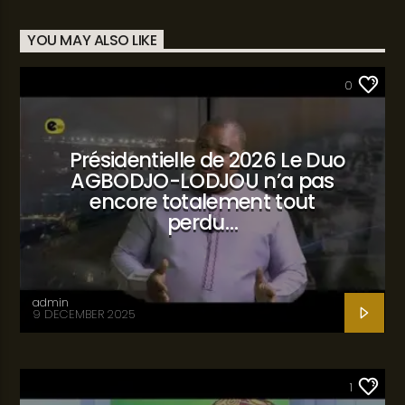
YOU MAY ALSO LIKE
SANTÉ
0
Présidentielle de 2026 Le Duo
AGBODJO-LODJOU n’a pas
encore totalement tout
perdu…
admin
9 DECEMBER 2025
SANTÉ
1