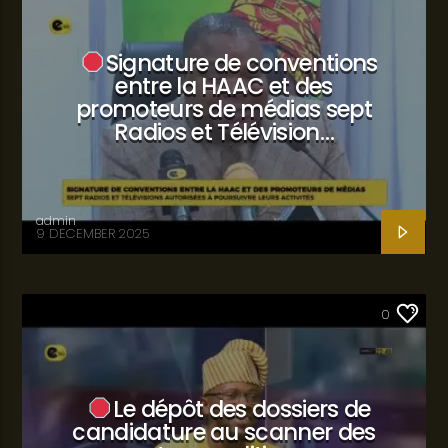
Signature de conventions
entre la HAAC et des
promoteurs de médias sept
Radios et Télévision…
admin
9 DECEMBER 2025
SANTÉ
0
Le dépôt des dossiers de
candidature au scanner des