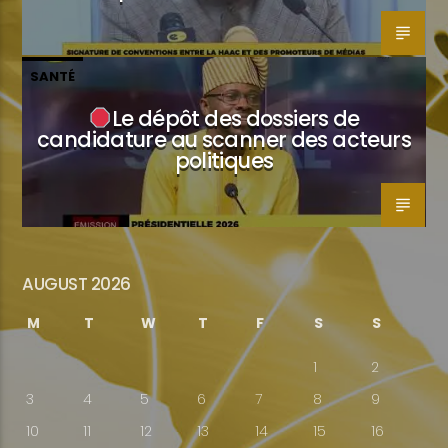
SANTÉ
Le dépôt des dossiers de
candidature au scanner des acteurs
politiques
AUGUST 2026
M
T
W
T
F
S
S
1
2
3
4
5
6
7
8
9
10
11
12
13
14
15
16