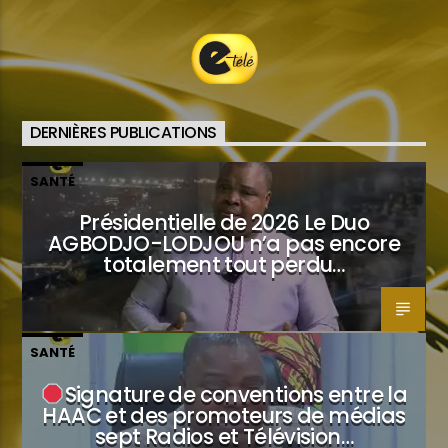
DERNIÈRES PUBLICATIONS
SANTÉ
Présidentielle de 2026 Le Duo
AGBODJO-LODJOU n’a pas encore
totalement tout perdu…
SANTÉ
Signature de conventions entre la
HAAC et des promoteurs de médias
sept Radios et Télévision…