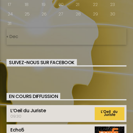
17
18
19
20
21
22
23
24
25
26
27
28
29
30
31
« Dec
SUIVEZ-NOUS SUR FACEBOOK
EN COURS DIFFUSSION
L’Oeil du Juriste
09:30
Echo5