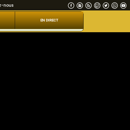
z-nous
EN DIRECT
Etele en direct