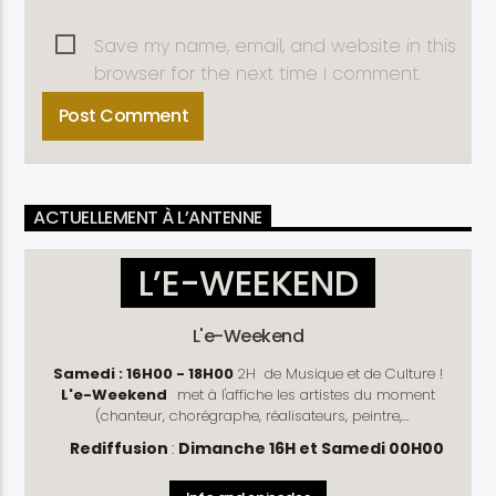
Save my name, email, and website in this
browser for the next time I comment.
ACTUELLEMENT À L’ANTENNE
L’E-WEEKEND
L'e-Weekend
Samedi : 16H00 - 18H00
2H de Musique et de Culture !
L'e-Weekend
met à l'affiche les artistes du moment
(chanteur, chorégraphe, réalisateurs, peintre,
photographe, cinéaste .....) !
Découvrez les dernières
Rediffusion
:
Dimanche 16H et Samedi 00H00
sorties musicales et les dernières actualités du monde
culturel. Les succès d'antan y ont aussi leur place avec la