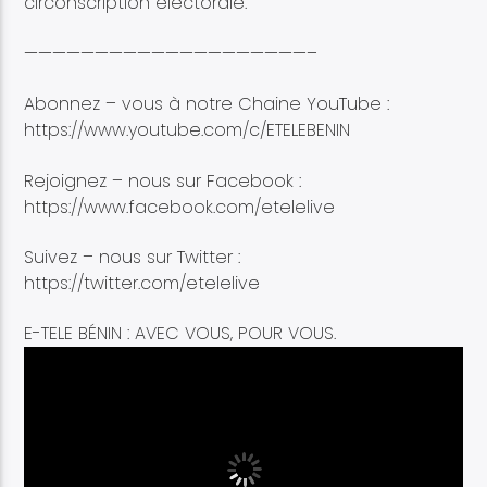
circonscription électorale.
————————————————————–
Abonnez – vous à notre Chaine YouTube :
https://www.youtube.com/c/ETELEBENIN
Rejoignez – nous sur Facebook :
https://www.facebook.com/etelelive
Suivez – nous sur Twitter :
https://twitter.com/etelelive
E-TELE BÉNIN : AVEC VOUS, POUR VOUS.