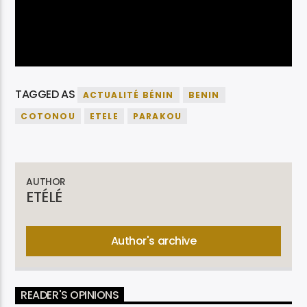
TAGGED AS
ACTUALITÉ BÉNIN
BENIN
COTONOU
ETELE
PARAKOU
AUTHOR
ETÉLÉ
Author's archive
READER'S OPINIONS