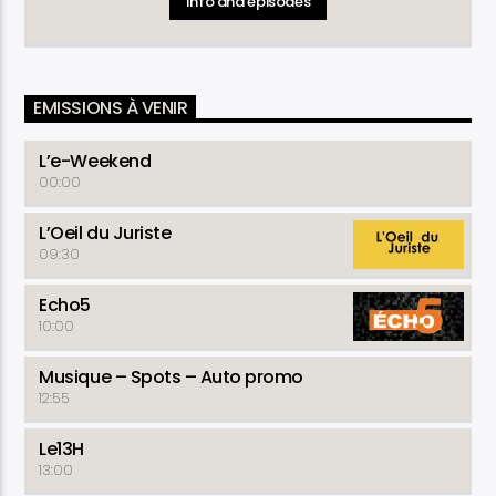
Info and episodes
rubrique " le bon vieux Temps ".
Genre
: Divertissement
Fréquence
: Hebdomadaire
Durée
: 02H00
EMISSIONS À VENIR
L’e-Weekend
00:00
L’Oeil du Juriste
09:30
Echo5
10:00
Musique – Spots – Auto promo
12:55
Le13H
13:00