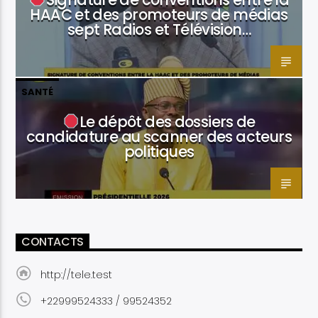
HAAC et des promoteurs de médias
sept Radios et Télévision…
SANTÉ
Le dépôt des dossiers de
candidature au scanner des acteurs
politiques
CONTACTS
http://tele.test
+22999524333 / 99524352