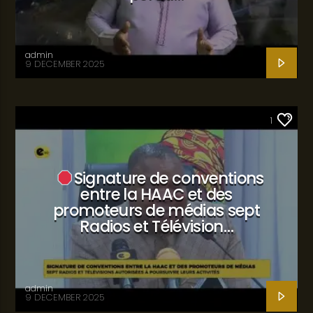
admin
9 DECEMBER 2025
SANTÉ
1
Signature de conventions
entre la HAAC et des
promoteurs de médias sept
Radios et Télévision…
admin
9 DECEMBER 2025