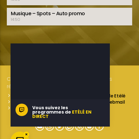
Musique – Spots – Auto promo
14:50
Copyright 2019-2025 ETELE BENIN Tous droits
réservés / Conception: LUXE CONSULTING
Programmes des émissions
L’équipe de Etélé
Service Commercial
A propos
Webmail
Vous suivez les
Contactez-nous
programmes de
ETÉLÉ EN
DIRECT