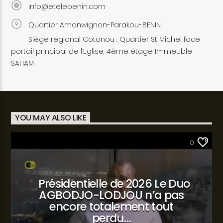
info@etelebenin.com
Quartier Amanwignon-Parakou-BENIN
Siège régional Cotonou : Quartier St Michel face
portail principal de l’Eglise, 4ème étage Immeuble
SAHAM
YOU MAY ALSO LIKE
SANTÉ
0
Présidentielle de 2026 Le Duo
AGBODJO-LODJOU n’a pas
encore totalement tout
perdu…