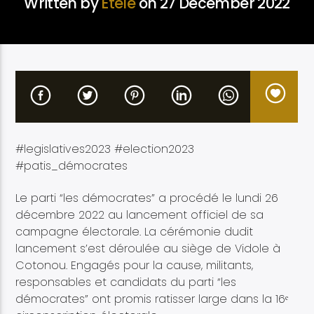
Written by
Etélé
on 27 December 2022
Etele en direct
#legislatives2023 #election2023
#patis_démocrates
Le parti “les démocrates” a procédé le lundi 26
décembre 2022 au lancement officiel de sa
campagne électorale. La cérémonie dudit
lancement s’est déroulée au siège de Vidole à
Cotonou. Engagés pour la cause, militants,
responsables et candidats du parti “les
démocrates” ont promis ratisser large dans la 16ᵉ