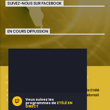
SUIVEZ-NOUS SUR FACEBOOK
EN COURS DIFFUSSION
Copyright 2019-2025 ETELE BENIN Tous droits
réservés / Conception: LUXE CONSULTING
Programmes des émissions
L’équipe de Etélé
Service Commercial
A propos
Webmail
Vous suivez les
Contactez-nous
programmes de
ETÉLÉ EN
DIRECT