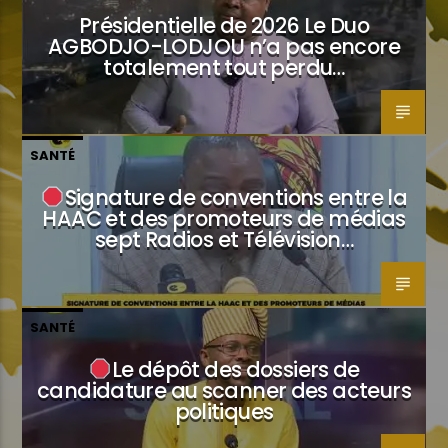
Présidentielle de 2026 Le Duo
AGBODJO-LODJOU n’a pas encore
totalement tout perdu…
SANTÉ
Signature de conventions entre la
HAAC et des promoteurs de médias
sept Radios et Télévision…
SANTÉ
Le dépôt des dossiers de
candidature au scanner des acteurs
politiques