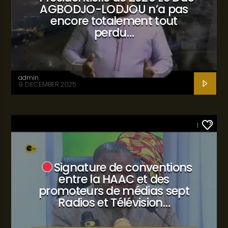
AGBODJO-LODJOU n’a pas
encore totalement tout
perdu…
admin
9 DECEMBER 2025
SANTÉ
1
Signature de conventions
entre la HAAC et des
promoteurs de médias sept
Radios et Télévision…