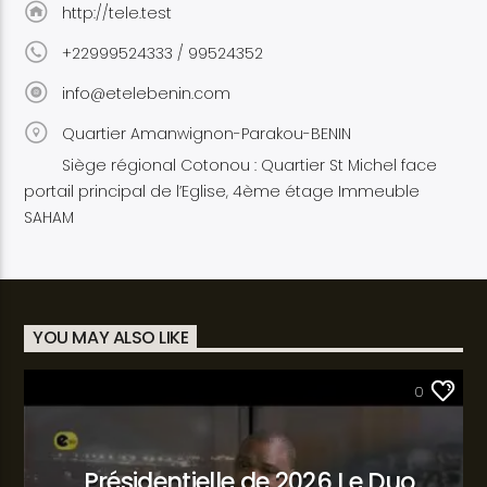
http://tele.test
+22999524333 / 99524352
info@etelebenin.com
Quartier Amanwignon-Parakou-BENIN
Siège régional Cotonou : Quartier St Michel face
portail principal de l’Eglise, 4ème étage Immeuble
SAHAM
YOU MAY ALSO LIKE
SANTÉ
0
Présidentielle de 2026 Le Duo