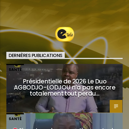
DERNIÈRES PUBLICATIONS
SANTÉ
Présidentielle de 2026 Le Duo
AGBODJO-LODJOU n’a pas encore
totalement tout perdu…
SANTÉ