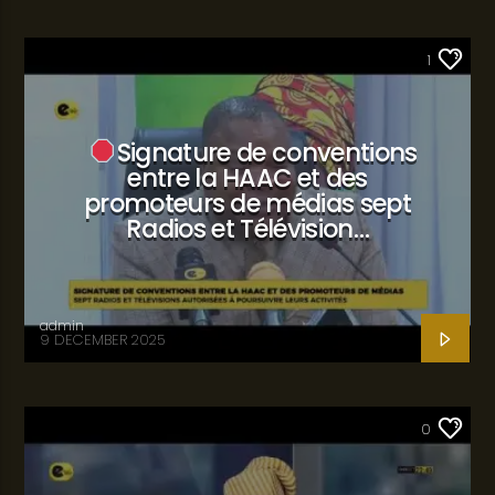
SANTÉ
1
Signature de conventions
entre la HAAC et des
promoteurs de médias sept
Radios et Télévision…
admin
9 DECEMBER 2025
SANTÉ
0