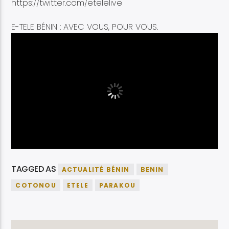
https://twitter.com/etelelive
E-TELE BÉNIN : AVEC VOUS, POUR VOUS.
TAGGED AS
ACTUALITÉ BÉNIN
BENIN
COTONOU
ETELE
PARAKOU