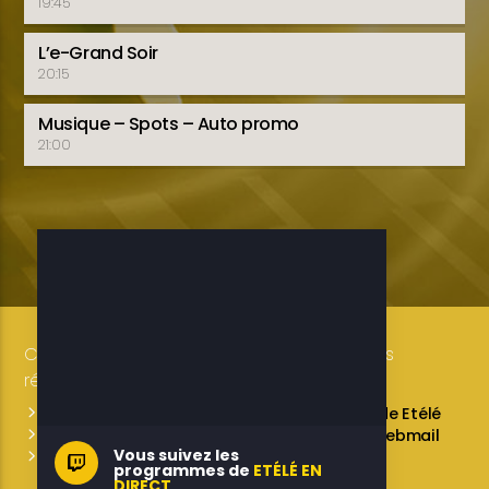
19:45
L’e-Grand Soir
20:15
Musique – Spots – Auto promo
21:00
Copyright 2019-2025 ETELE BENIN Tous droits
réservés / Conception: LUXE CONSULTING
Programmes des émissions
L’équipe de Etélé
Service Commercial
A propos
Webmail
Vous suivez les
Contactez-nous
programmes de
ETÉLÉ EN
DIRECT