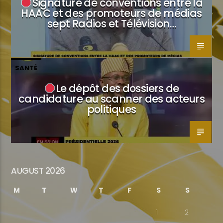
Signature de conventions entre la
HAAC et des promoteurs de médias
sept Radios et Télévision…
SANTÉ
Le dépôt des dossiers de
candidature au scanner des acteurs
politiques
AUGUST 2026
M
T
W
T
F
S
S
1
2